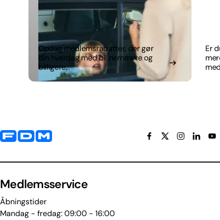
Opdag medlemsrabatter, der gør
Er d
din hverdag med bil nemmere og
mer
billigere.
med
Yderligere information og kontaktoplysninger
Medlemsservice
Åbningstider
Mandag - fredag: 09:00 - 16:00