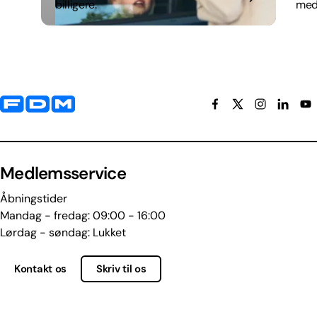
billigere.
med
Yderligere information og kontaktoplysninger
Medlemsservice
Åbningstider
Mandag - fredag: 09:00 - 16:00
Lørdag - søndag: Lukket
Kontakt os
Skriv til os