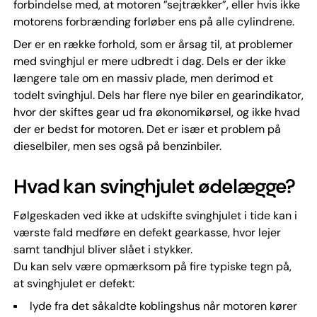
forbindelse med, at motoren ”sejtrækker”, eller hvis ikke
motorens forbrænding forløber ens på alle cylindrene.
Der er en række forhold, som er årsag til, at problemer
med svinghjul er mere udbredt i dag. Dels er der ikke
længere tale om en massiv plade, men derimod et
todelt svinghjul. Dels har flere nye biler en gearindikator,
hvor der skiftes gear ud fra økonomikørsel, og ikke hvad
der er bedst for motoren. Det er især et problem på
dieselbiler, men ses også på benzinbiler.
Hvad kan svinghjulet ødelægge?
Følgeskaden ved ikke at udskifte svinghjulet i tide kan i
værste fald medføre en defekt gearkasse, hvor lejer
samt tandhjul bliver slået i stykker.
Du kan selv være opmærksom på fire typiske tegn på,
at svinghjulet er defekt:
lyde fra det såkaldte koblingshus når motoren kører