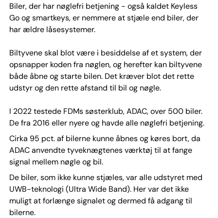
Biler, der har nøglefri betjening - også kaldet Keyless
Go og smartkeys, er nemmere at stjæle end biler, der
har ældre låsesystemer.
Biltyvene skal blot være i besiddelse af et system, der
opsnapper koden fra nøglen, og herefter kan biltyvene
både åbne og starte bilen. Det kræver blot det rette
udstyr og den rette afstand til bil og nøgle.
I 2022 testede FDMs søsterklub, ADAC, over 500 biler.
De fra 2016 eller nyere og havde alle nøglefri betjening.
Cirka 95 pct. af bilerne kunne åbnes og køres bort, da
ADAC anvendte tyveknægtenes værktøj til at fange
signal mellem nøgle og bil.
De biler, som ikke kunne stjæles, var alle udstyret med
UWB-teknologi (Ultra Wide Band). Her var det ikke
muligt at forlænge signalet og dermed få adgang til
bilerne.