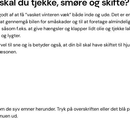
skal du tjekke, smøre og skifte?
 godt af at få ”vasket vinteren væk” både inde og ude. Det er e
il at gennemgå bilen for småskader og til at foretage almindeli
 såsom f.eks. at give hængsler og klapper lidt olie og tjekke la
 og lygter.
vel til sne og is betyder også, at din bil skal have skiftet til hju
sæsonen.
 de syv emner herunder. Tryk på overskriften eller det blå p
nuen ud.