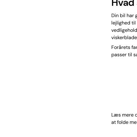
Hvad 
Din bil har
lejlighed t
vedligehold
viskerblade
Forårets far
passer til 
Læs mere om
at folde me