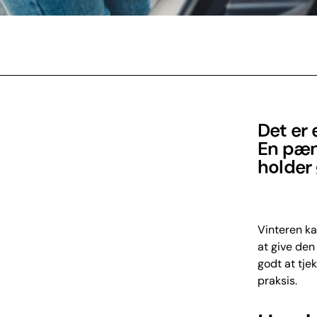
Det er 
En pæn 
holder 
Vinteren ka
at give den
godt at tje
praksis.