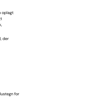
n oplagt
gt
k,
l, der
lustegn for