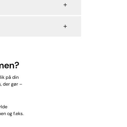
lmen?
ik på din
s, der gør –
ylde
en og f.eks.