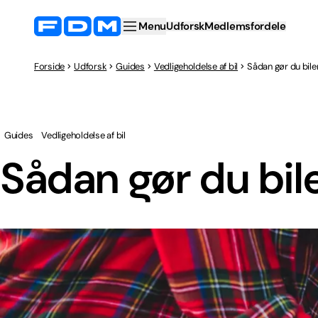
Menu
Udforsk
Medlemsfordele
Forside
Udforsk
Guides
Vedligeholdelse af bil
Sådan gør du bilen 
Guides
Vedligeholdelse af bil
Sådan gør du bilen