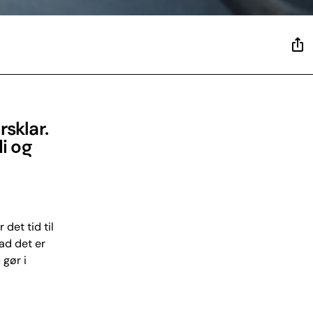
rsklar.
i og
det tid til
ad det er
 gør i