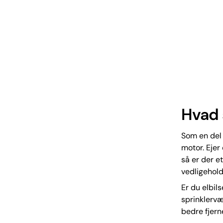
Hvad 
Som en del 
motor. Ejer
så er der e
vedligehold
Er du elbil
sprinklervæ
bedre fjerne