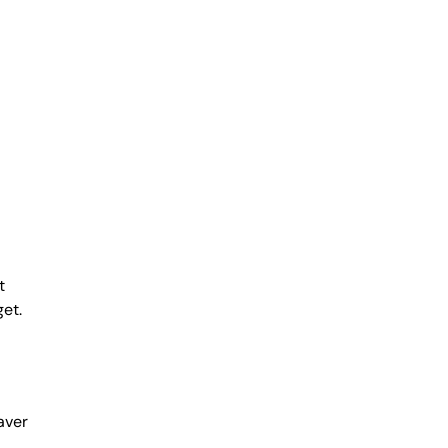
t
et.
aver