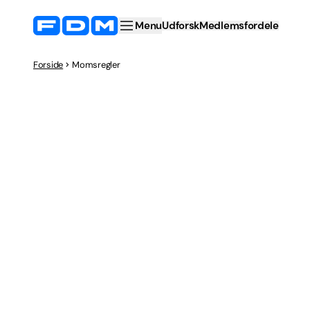
Menu
Udforsk
Medlemsfordele
Forside
Momsregler