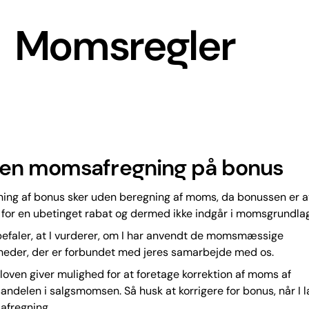
Momsregler
gen momsafregning på bonus
ning af bonus sker uden beregning af moms, da bonussen er a
 for en ubetinget rabat og dermed ikke indgår i momsgrundlag
befaler, at I vurderer, om I har anvendt de momsmæssige
heder, der er forbundet med jeres samarbejde med os.
oven giver mulighed for at foretage korrektion af moms af
ndelen i salgsmomsen. Så husk at korrigere for bonus, når I l
fregning.