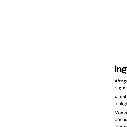
In
Afreg
regne
Vi an
mulig
Momsl
bonusa
momsa