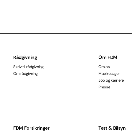
Rådgivning
Om FDM
Skriv til rådgivning
Om os
Om rådgivning
Mærkesager
Job og karriere
Presse
FDM Forsikringer
Test & Bilsyn