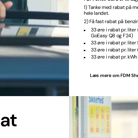
1) Tanke med rabat på me
hele landet.
2) Få fast rabat på benzin
33 øre i rabat pr. lit
GoEasy Q8 og F24)
33 øre i rabat pr. lite
33 øre i rabat pr. lit
33 øre i rabat pr. kWh
Læs mere om FDM She
bat