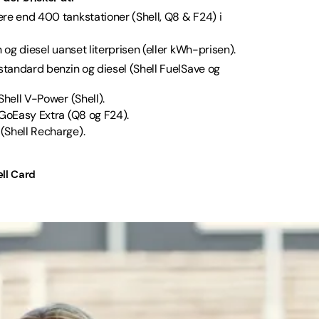
re end 400 tankstationer (Shell, Q8 & F24) i
 og diesel uanset literprisen (eller kWh-prisen).
er standard benzin og diesel (Shell FuelSave og
r Shell V-Power (Shell).
er GoEasy Extra (Q8 og F24).
 (Shell Recharge).
ll Card