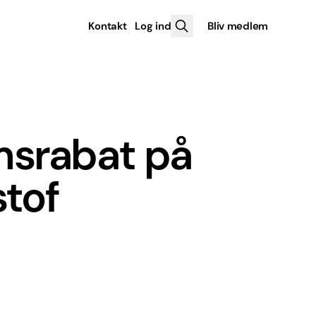
Kontakt
Log ind
Bliv medlem
srabat på
tof