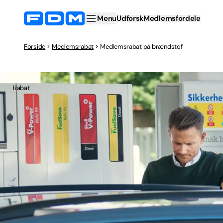
Menu
Udforsk
Medlemsfordele
Forside
Medlemsrabat
Medlemsrabat på brændstof
Rabat