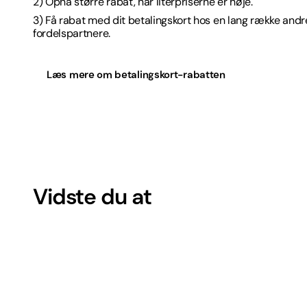
2) Opnå større rabat, når literpriserne er høje.
3) Få rabat med dit betalingskort hos en lang række and
fordelspartnere.
Læs mere om betalingskort-rabatten
Vidste du at