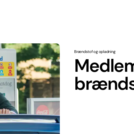
Brændstof og opladning
Medlem
brænds