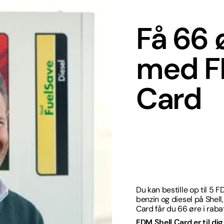
Få 66 
med F
Card
Du kan bestille op til 5 F
benzin og diesel på Shell,
Card får du 66 øre i raba
FDM Shell Card er til dig