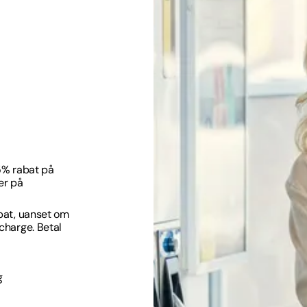
,5% rabat på
er på
abat, uanset om
echarge. Betal
g