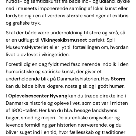
nutids- og samtidskunst fra både ind- og udland, dykke
ned i museets imponerende samling af lokal kunst eller
fordybe dig i en af verdens største samlinger af exlibris
og grafiske tryk.
Skal der både være underholdning til store og små, så
er en udflugt til
Vikingeskibsmuseet
perfekt. Spil
MuseumsMysteriet eller lyt til fortællingen om, hvordan
livet blev levet i vikingetiden.
Forestil dig en dag fyldt med fascinerende indblik i den
humoristiske og satiriske kunst, der giver et
underholdende blik på Danmarkshistorien. Hos
Storm
kan du både blive klogere, nostalgisk og i godt humør.
I
Oplevelsescenter Nyvang
kan du træde direkte ind i
Danmarks historie og opleve livet, som det var i midten
af 1900-tallet. Her kan du bl.a. besøge landsbyens
bager, smed og mejeri. De autentiske omgivelser og
levende formidling gør historien nærværende, og du
bliver suget ind i en tid, hvor fællesskab og traditioner