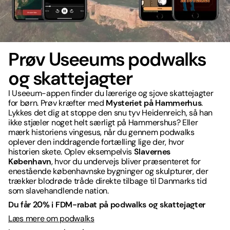
Prøv Useeums podwalks
og skattejagter
I Useeum-appen finder du lærerige og sjove skattejagter
for børn. Prøv kræfter med
Mysteriet på Hammerhus
.
Lykkes det dig at stoppe den snu tyv Heidenreich, så han
ikke stjæler noget helt særligt på Hammershus? Eller
mærk historiens vingesus, når du gennem podwalks
oplever den inddragende fortælling lige der, hvor
historien skete. Oplev eksempelvis
Slavernes
København
, hvor du undervejs bliver præsenteret for
enestående københavnske bygninger og skulpturer, der
trækker blodrøde tråde direkte tilbage til Danmarks tid
som slavehandlende nation.
Du får 20% i FDM-rabat på podwalks og skattejagter
Læs mere om podwalks