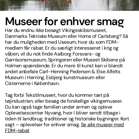
Museer for enhver smag
Har du endnu ikke besøgt Vikingeskibsmuseet,
Danmarks Tekniske Museum eller Home of Carlsberg? Så
har du muligheden med Useeum, hvor du som FDM-
medlem får rabat. Er du særligt interesseret i krig og
våben, vil du nok finde Aalborg Forsvars- og
Garnisonsmuseum, Springeren eller Museet Skibene på
Holmen spændende. Er du mere til kunst kan vi blandt
andet anbefale Carl-Henning Pedersen & Else Alfelts
Museum i Herning, Esbjerg kunstmuseum eller
Cisternerne i København.
Tag forbi Tekstilmuseet, hvor du kommer tæt på
tøjindustrien, eller besøg de forskellige vikingemuseer.
Du kan også tage familien under armen og opleve
Oplevelsescenter Nyvang, hvor I bliver sendt tilbage i
tiden til landbrug, traditioner og historiske bygninger. Kort
sagt – oplevelser for enhver smag.
Se alle museer med
FDM-rabat