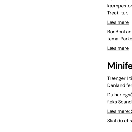
kæmpestore
Treat-tur.
Læs mere
BonBonLand 
tema. Parke
Læs mere
Minif
Trænger I t
Danland fer
Du har også
f.eks Scand
Læs mere: 
Skal du et s