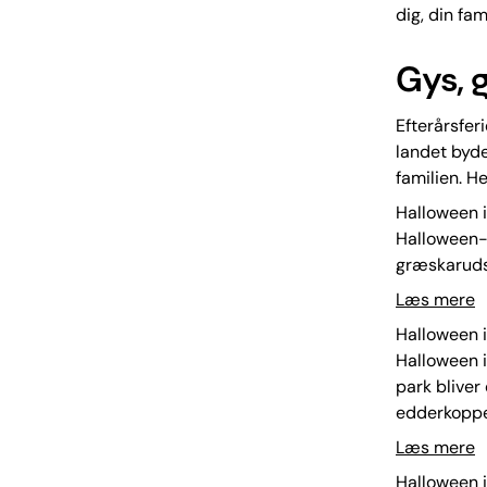
dig, din fami
Gys, g
Efterårsfe
landet byde
familien. He
Halloween i 
Halloween-u
græskaruds
Læs mere
Halloween i 
Halloween i
park bliver
edderkoppe
Læs mere
Halloween i 