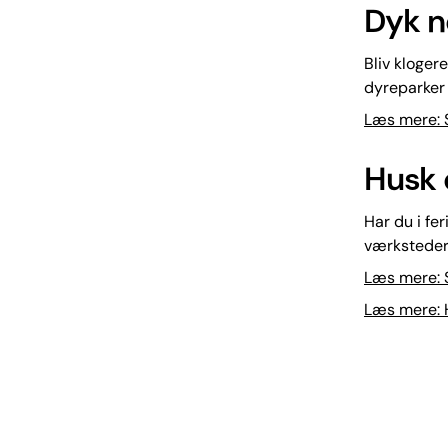
Dyk ne
Bliv kloger
dyreparker 
Læs mere: 
Husk 
Har du i fe
værksteder,
Læs mere: S
Læs mere: H