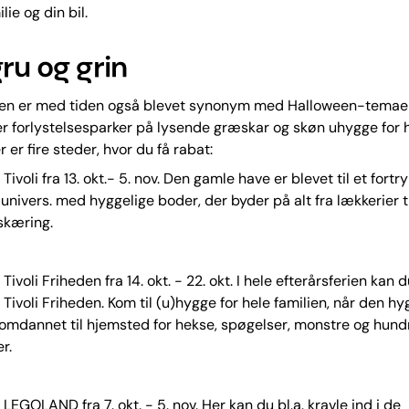
lie og din bil.
ru og grin
rien er med tiden også blevet synonym med Halloween-temaer.
r forlystelsesparker på lysende græskar og skøn uhygge for 
r er fire steder, hvor du få rabat:
Tivoli fra 13. okt.- 5. nov. Den gamle have er blevet til et fortr
nivers. med hyggelige boder, der byder på alt fra lækkerier ti
kæring.
Tivoli Friheden fra 14. okt. - 22. okt. I hele efterårsferien kan 
 Tivoli Friheden. Kom til (u)hygge for hele familien, når den hy
 omdannet til hjemsted for hekse, spøgelser, monstre og hund
r.
LEGOLAND fra 7. okt. - 5. nov. Her kan du bl.a. kravle ind i de