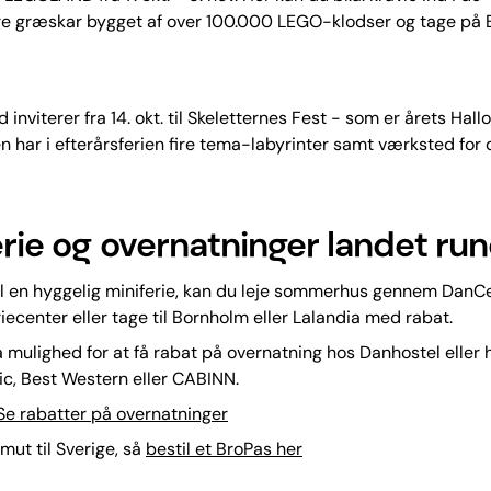
 græskar bygget af over 100.000 LEGO-klodser og tage på B
inviterer fra 14. okt. til Skeletternes Fest - som er årets Hall
n har i efterårsferien fire tema-labyrinter samt værksted for
erie og overnatninger landet ru
il en hyggelig miniferie, kan du leje sommerhus gennem DanCe
iecenter eller tage til Bornholm eller Lalandia med rabat.
 mulighed for at få rabat på overnatning hos Danhostel eller h
ic, Best Western eller CABINN.
Se rabatter på overnatninger
mut til Sverige, så
bestil et BroPas her