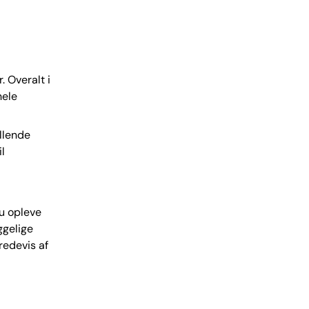
 Overalt i
hele
yllende
l
du opleve
ggelige
redevis af