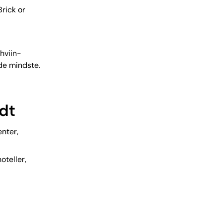
rick or
ohviin-
 de mindste.
ndt
nter,
oteller,