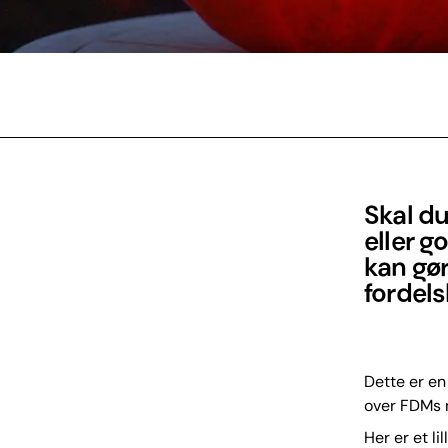
Skal d
eller 
kan gør
fordels
Dette er en
over FDMs 
Her er et li