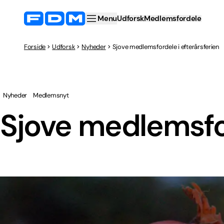
Menu
Udforsk
Medlemsfordele
Forside
Udforsk
Nyheder
Sjove medlemsfordele i efterårsferien
Nyheder
Medlemsnyt
Sjove medlemsfor