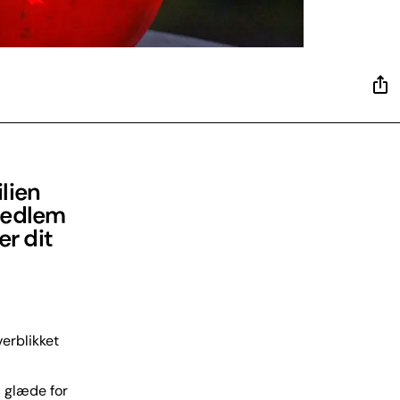
lien
medlem
er dit
verblikket
l glæde for