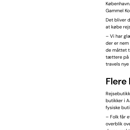
København. 
Gammel Kon
Det bliver
at købe rejs
– Vi har gl
der er nem 
de måttet t
tættere på 
travels nye 
Flere 
Rejsebutikk
butikker i 
fysiske buti
– Folk får 
overblik ov