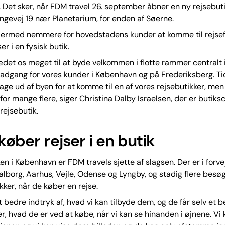
Det sker, når FDM travel 26. september åbner en ny rejsebut
gevej 19 nær Planetarium, for enden af Søerne.
 dermed nemmere for hovedstadens kunder at komme til rejse
er i en fysisk butik.
ædet os meget til at byde velkommen i flotte rammer centralt i
adgang for vores kunder i København og på Frederiksberg. Ti
age ud af byen for at komme til en af vores rejsebutikker, men 
for mange flere, siger Christina Dalby Israelsen, der er butiks
rejsebutik.
køber rejser i en butik
en i København er FDM travels sjette af slagsen. Der er i forve
Aalborg, Aarhus, Vejle, Odense og Lyngby, og stadig flere besø
kker, når de køber en rejse.
et bedre indtryk af, hvad vi kan tilbyde dem, og de får selv et 
er, hvad de er ved at købe, når vi kan se hinanden i øjnene. Vi