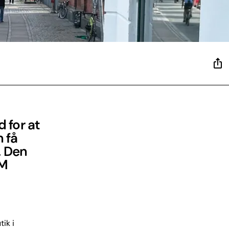
 for at
 få
. Den
DM
ik i