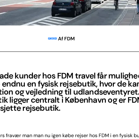
Af FDM
ade kunder hos FDM travel får mulighed
endnu en fysisk rejsebutik, hvor de kan
tion og vejledning til udlandseventyret
ik ligger centralt i København og er F
 sjette rejsebutik.
 års fravær man man nu igen købe rejser hos FDM i en fysisk but