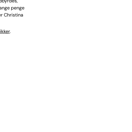
ndbyrdes,
 mange penge
er Christina
ikker
.