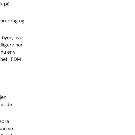
ik på
foredrag og
 byen, hvor
dligere har
nu er vi
chef i FDM
jen
ger de
bedre
 kan se