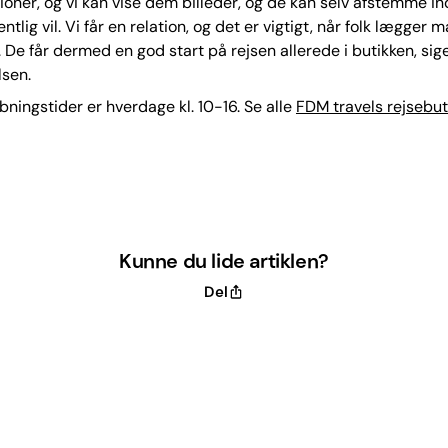
ioner, og vi kan vise dem billeder, og de kan selv afstemme i
tlig vil. Vi får en relation, og det er vigtigt, når folk lægger
e. De får dermed en god start på rejsen allerede i butikken, sig
lsen.
bningstider er hverdage kl. 10-16. Se alle
FDM travels rejsebut
Kunne du lide artiklen?
Del