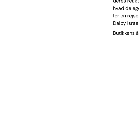
deres reakt
hvad de egen
for en rejs
Dalby Israe
Butikkens å