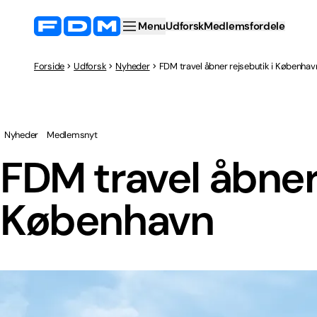
Menu
Udforsk
Medlemsfordele
Forside
Udforsk
Nyheder
FDM travel åbner rejsebutik i Københav
Nyheder
Medlemsnyt
FDM travel åbner 
København