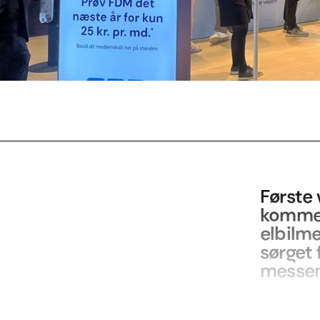
Første 
komme h
elbilme
sørget
messen