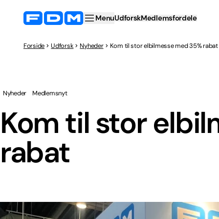
Menu
Udforsk
Medlemsfordele
Forside
Udforsk
Nyheder
Kom til stor elbilmesse med 35% rabat
Nyheder
Medlemsnyt
Kom til stor elb
rabat