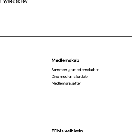
d nyhedsbrev
Medlemskab
Sammenlign medlemskaber
Dine medlemsfordele
Medlemsrabatter
FDMs vejhjælp