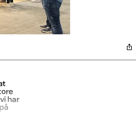
at
tore
vi har
 på