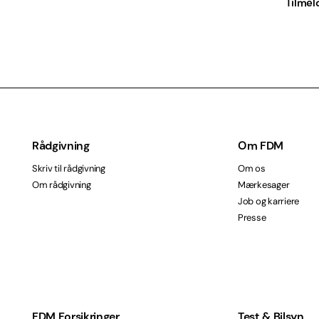
Tilmel
Rådgivning
Om FDM
Skriv til rådgivning
Om os
Om rådgivning
Mærkesager
Job og karriere
Presse
FDM Forsikringer
Test & Bilsyn