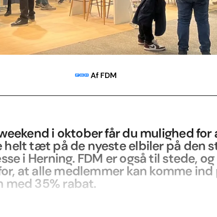
Af FDM
weekend i oktober får du mulighed for 
elt tæt på de nyeste elbiler på den s
sse i Herning. FDM er også til stede, og 
 for, at alle medlemmer kan komme ind
 med 35% rabat.