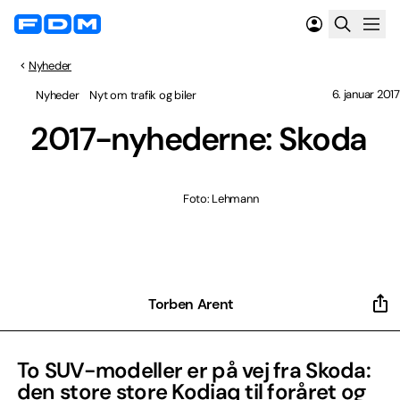
Nyheder
6. januar 2017
Nyheder
Nyt om trafik og biler
2017-nyhederne: Skoda
Foto: Lehmann
Torben Arent
To SUV-modeller er på vej fra Skoda:
den store store Kodiaq til foråret og