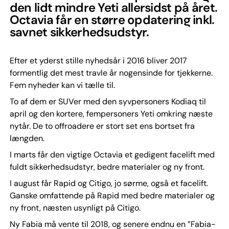
den lidt mindre Yeti allersidst på året.
Octavia får en større opdatering inkl.
savnet sikkerhedsudstyr.
Efter et yderst stille nyhedsår i 2016 bliver 2017
formentlig det mest travle år nogensinde for tjekkerne.
Fem nyheder kan vi tælle til.
To af dem er SUVer med den syvpersoners Kodiaq til
april og den kortere, fempersoners Yeti omkring næste
nytår. De to offroadere er stort set ens bortset fra
længden.
I marts får den vigtige Octavia et gedigent facelift med
fuldt sikkerhedsudstyr, bedre materialer og ny front.
I august får Rapid og Citigo, jo sørme, også et facelift.
Ganske omfattende på Rapid med bedre materialer og
ny front, næsten usynligt på Citigo.
Ny Fabia må vente til 2018, og senere endnu en ”Fabia-