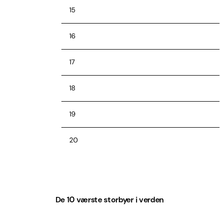
15
16
17
18
19
20
Kilde: Tom Tom
De 10 værste storbyer i verden