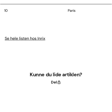
10
Paris
Her er forsinkelsen opgjort i timer
Se hele listen hos Inrix
Kunne du lide artiklen?
Del