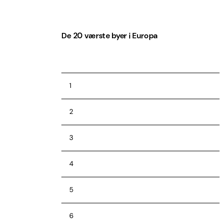
De 20 værste byer i Europa
1
2
3
4
5
6