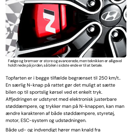
Fælge og bremser er store og avancerede, men teknikken er alligevel
holdt nede på jorden, så bilen i sidste ende er til at betale.
Topfarten er i begge tilfælde begrænset til 250 km/t..
En særlig N-knap på rattet gør det muligt at sætte
bilen op til sportslig kørsel ved et enkelt tryk.
Affjedringen er udstyret med elektronisk justerbare
støddæmpere, og trykker man på N-knappen, kan man
ændre karakteren af både støddæmpere, styretøj,
motor, ESC-system og udstødningen.
Både ud- og indvendigt hører man knald fra