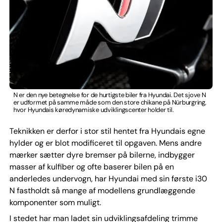
N er den nye betegnelse for de hurtigste biler fra Hyundai. Det sjove N
er udformet på samme måde som den store chikane på Nürburgring,
hvor Hyundais køredynamiske udviklingscenter holder til.
Teknikken er derfor i stor stil hentet fra Hyundais egne
hylder og er blot modificeret til opgaven. Mens andre
mærker sætter dyre bremser på bilerne, indbygger
masser af kulfiber og ofte baserer bilen på en
anderledes undervogn, har Hyundai med sin første i30
N fastholdt så mange af modellens grundlæggende
komponenter som muligt.
I stedet har man ladet sin udviklingsafdeling trimme