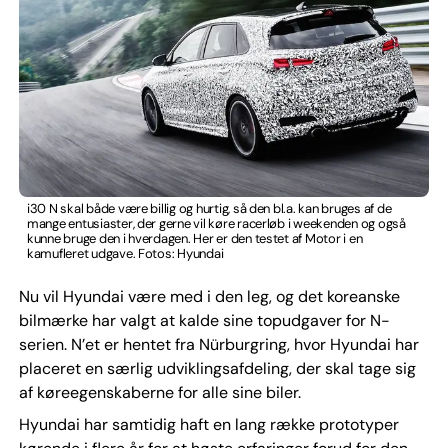
i30 N skal både være billig og hurtig, så den bl.a. kan bruges af de
mange entusiaster, der gerne vil køre racerløb i weekenden og også
kunne bruge den i hverdagen. Her er den testet af Motor i en
kamufleret udgave. Fotos: Hyundai
Nu vil Hyundai være med i den leg, og det koreanske
bilmærke har valgt at kalde sine topudgaver for N-
serien. N’et er hentet fra Nürburgring, hvor Hyundai har
placeret en særlig udviklingsafdeling, der skal tage sig
af køreegenskaberne for alle sine biler.
Hyundai har samtidig haft en lang række prototyper