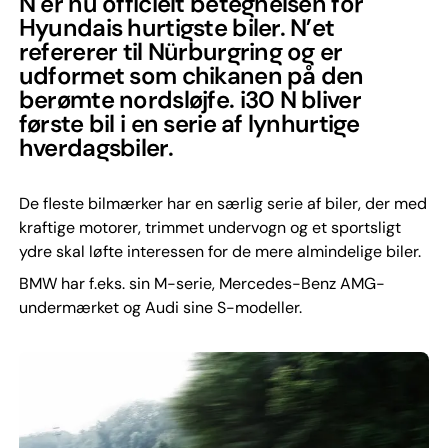
N er nu officielt betegnelsen for
Hyundais hurtigste biler. N’et
refererer til Nürburgring og er
udformet som chikanen på den
berømte nordsløjfe. i30 N bliver
første bil i en serie af lynhurtige
hverdagsbiler.
De fleste bilmærker har en særlig serie af biler, der med
kraftige motorer, trimmet undervogn og et sportsligt
ydre skal løfte interessen for de mere almindelige biler.
BMW har f.eks. sin M-serie, Mercedes-Benz AMG-
undermærket og Audi sine S-modeller.