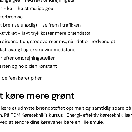
ulige gear med lavt omdrejningstal
r - kør i højst mulige gear
torbremse
 bremse unødigt - se frem i trafikken
trykket - lavt tryk koster mere brændstof
 aircondition, sædevarmer mv., når det er nødvendigt
kstravægt og ekstra vindmodstand
ar efter omdrejningstæller
arten og hold den konstant
å de fem køretip her
t køre mere grønt
 lære at udnytte brændstoffet optimalt og samtidig spare p
. På FDM Køreteknik´s kursus i Energi-effektiv køreteknik, læ
l, ved at ændre dine kørevaner bare en lille smule.