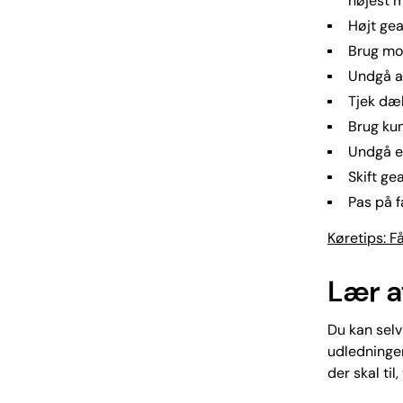
højest m
Højt gea
Brug mo
Undgå at
Tjek dæk
Brug kun
Undgå e
Skift ge
Pas på f
Køretips: F
Lær a
Du kan selv
udledningen
der skal ti