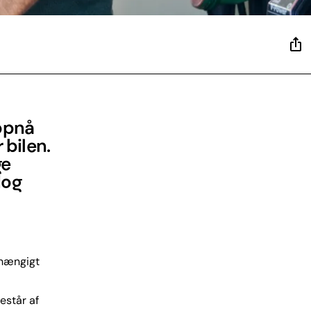
 opnå
 bilen.
ge
dog
fhængigt
estår af