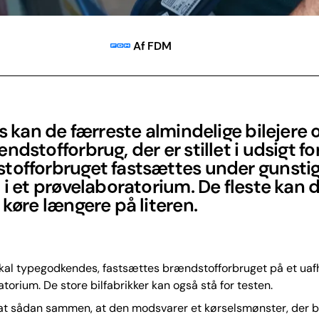
Af FDM
is kan de færreste almindelige bilejere
ndstofforbrug, der er stillet i udsigt for
tofforbruget fastsættes under gunsti
 i et prøvelaboratorium. De fleste kan 
 køre længere på literen.
 skal typegodkendes, fastsættes brændstofforbruget på et ua
torium. De store bilfabrikker kan også stå for testen.
at sådan sammen, at den modsvarer et kørselsmønster, der b