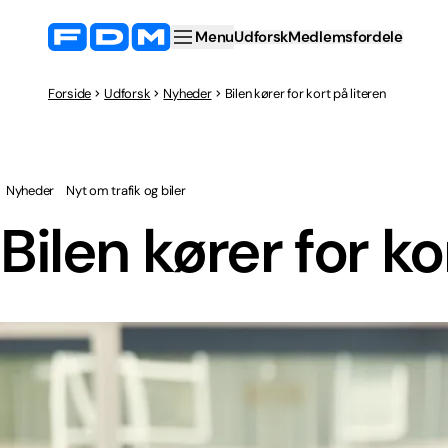
Menu
Udforsk
Medlemsfordele
Forside
Udforsk
Nyheder
Bilen kører for kort på literen
Nyheder
Nyt om trafik og biler
Bilen kører for ko