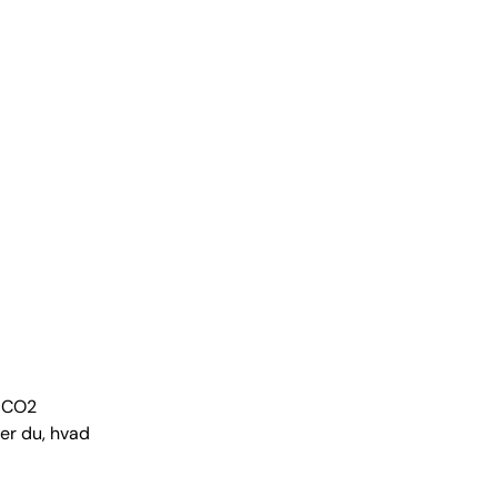
å CO2
rer du, hvad