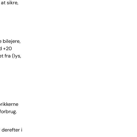
at sikre,
 bilejere,
ed +20
t fra (lys,
brikkerne
forbrug.
 derefter i