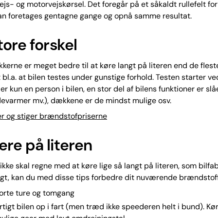
js- og motorvejskørsel. Det foregår på et såkaldt rullefelt for 
an foretages gentagne gange og opnå samme resultat.
tore forskel
kkerne er meget bedre til at køre langt på literen end de fleste
 bl.a. at bilen testes under gunstige forhold. Testen starter v
er kun en person i bilen, en stor del af bilens funktioner er slåe
devarmer mv.), dækkene er de mindst mulige osv.
er og stiger brændstofpriserne
re på literen
ikke skal regne med at køre lige så langt på literen, som bilfa
dsigt, kan du med disse tips forbedre dit nuværende brændstof
orte ture og tomgang
rtigt bilen op i fart (men træd ikke speederen helt i bund). Kør