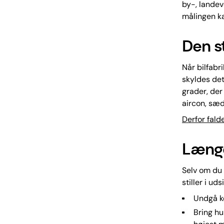
by-, landeve
målingen k
Den s
Når bilfabri
skyldes det
grader, der 
aircon, sæ
Derfor fald
Længe
Selv om du 
stiller i u
Undgå k
Bring hu