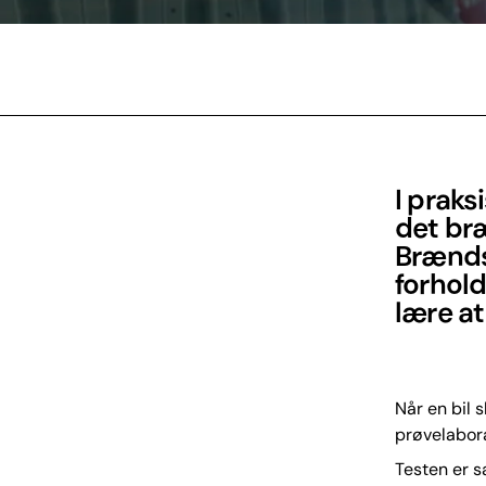
I praks
det bræ
Brænds
forhold
lære at
Når en bil
prøvelabora
Testen er s