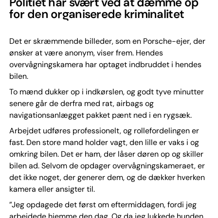
Politiet har svært ved at dæmme op
for den organiserede kriminalitet
Det er skræmmende billeder, som en Porsche-ejer, der
ønsker at være anonym, viser frem. Hendes
overvågningskamera har optaget indbruddet i hendes
bilen.
To mænd dukker op i indkørslen, og godt tyve minutter
senere går de derfra med rat, airbags og
navigationsanlægget pakket pænt ned i en rygsæk.
Arbejdet udføres professionelt, og rollefordelingen er
fast. Den store mand holder vagt, den lille er vaks i og
omkring bilen. Det er ham, der låser døren op og skiller
bilen ad. Selvom de opdager overvågningskameraet, er
det ikke noget, der generer dem, og de dækker hverken
kamera eller ansigter til.
”Jeg opdagede det først om eftermiddagen, fordi jeg
arbejdede hjemme den dag. Og da jeg lukkede hunden