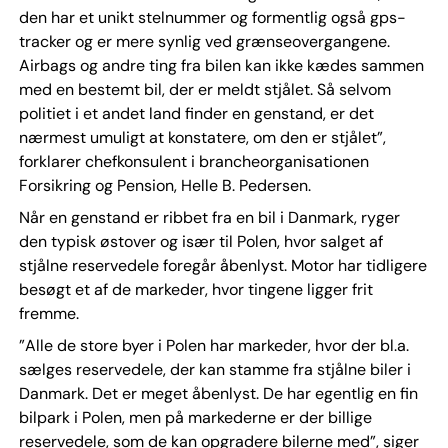
den har et unikt stelnummer og formentlig også gps-
tracker og er mere synlig ved grænseovergangene.
Airbags og andre ting fra bilen kan ikke kædes sammen
med en bestemt bil, der er meldt stjålet. Så selvom
politiet i et andet land finder en genstand, er det
nærmest umuligt at konstatere, om den er stjålet”,
forklarer chefkonsulent i brancheorganisationen
Forsikring og Pension, Helle B. Pedersen.
Når en genstand er ribbet fra en bil i Danmark, ryger
den typisk østover og især til Polen, hvor salget af
stjålne reservedele foregår åbenlyst. Motor har tidligere
besøgt et af de markeder, hvor tingene ligger frit
fremme.
”Alle de store byer i Polen har markeder, hvor der bl.a.
sælges reservedele, der kan stamme fra stjålne biler i
Danmark. Det er meget åbenlyst. De har egentlig en fin
bilpark i Polen, men på markederne er der billige
reservedele, som de kan opgradere bilerne med”, siger