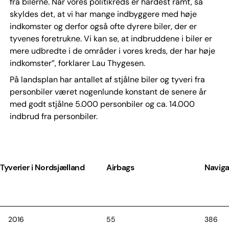
fra bilerne. Når vores politikreds er hårdest ramt, så
skyldes det, at vi har mange indbyggere med høje
indkomster og derfor også ofte dyrere biler, der er
tyvenes foretrukne. Vi kan se, at indbruddene i biler er
mere udbredte i de områder i vores kreds, der har høje
indkomster”, forklarer Lau Thygesen.
På landsplan har antallet af stjålne biler og tyveri fra
personbiler været nogenlunde konstant de senere år
med godt stjålne 5.000 personbiler og ca. 14.000
indbrud fra personbiler.
Tyverier i Nordsjælland
Airbags
Navig
2016
55
386