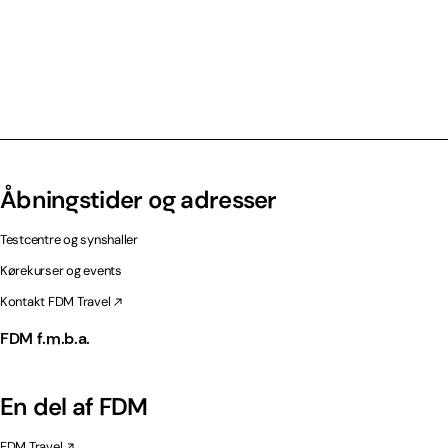
Åbningstider og adresser
Testcentre og synshaller
Kørekurser og events
Kontakt FDM Travel
FDM f.m.b.a.
En del af FDM
FDM Travel