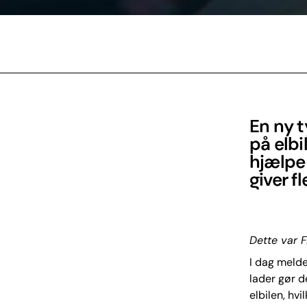
En ny 
på elbi
hjælpe 
giver f
Dette var F
I dag melde
lader gør d
elbilen, hv