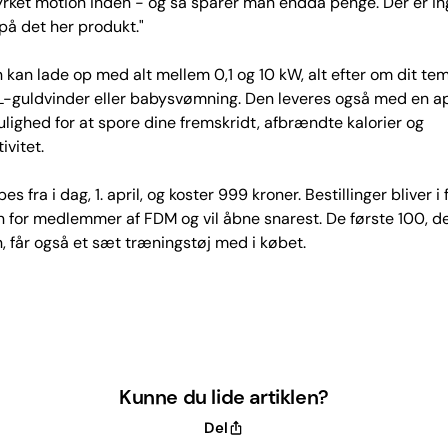
yrket motion inden - og så sparer man endda penge. Der er in
 på det her produkt."
kan lade op med alt mellem 0,1 og 10 kW, alt efter om dit t
-guldvinder eller babysvømning. Den leveres også med en ap
ulighed for at spore dine fremskridt, afbrændte kalorier og
ivitet.
s fra i dag, 1. april, og koster 999 kroner. Bestillinger bliver i 
for medlemmer af FDM og vil åbne snarest. De første 100, der
 får også et sæt træningstøj med i købet.
Kunne du lide artiklen?
Del