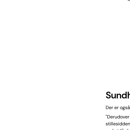
Sundh
Der er også
"Derudover
stillesidde