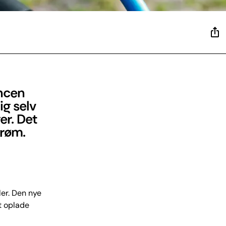
encen
ig selv
er. Det
trøm.
.
ler. Den nye
t oplade