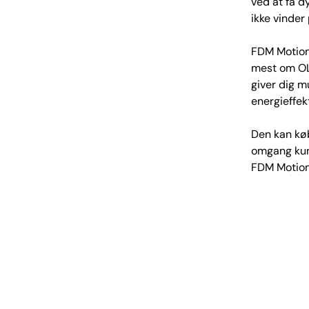
ved at få d
ikke vinder
FDM Motion 
mest om OL
giver dig m
energieffekt
Den kan købe
omgang kun 
FDM Motion,