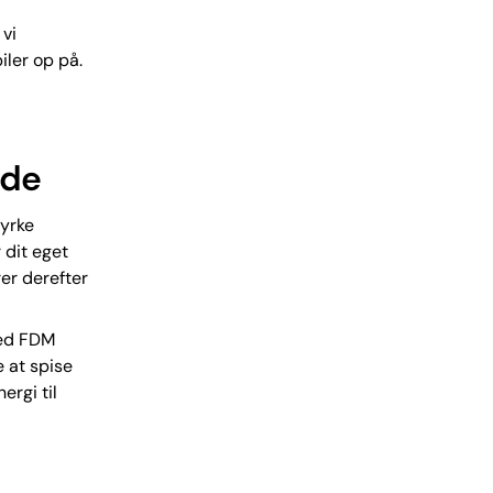
 vi
iler op på.
nde
dyrke
 dit eget
er derefter
med FDM
 at spise
ergi til