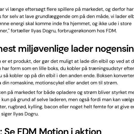
r vi længe eftersøgt flere spillere på markedet, og derfor har
s for selv at lave grundlæggende om på den måde, vi lader elb
nne energi skal komme inde fra hjemmet, og ikke ude i store
ner," fortæller Ilyas Dogru, forbrugerøkonom hos FDM.
est miljøvenlige lader nogensi
er et produkt, der gør det muligt at lade din elbil op ved at 
 har form som en lille boks, du kobler på træningsudstyr efter
u så kobler op på din elbil i den anden ende. Boksen konverter
a din romaskine, motionscykel eller andet om til strøm.
cen på markedet for både opladere og strøm bliver styrket 
e kun på grund af selve laderen, men også fordi man kan vælge
r, rugbrød, kylling, bacon eller noget helt femte for at give en
 siger Ilyas Dogru.
: Se FDM Motion i aktion