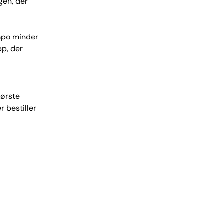
gen, der
empo minder
p, der
første
 bestiller