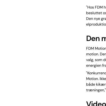
"Hos FDM ha
besluttet o
Den nye grø
elproduktio
Den m
FDM Motion 
motion. Den
valg, som d
energien fr
"Konkurren
Motion. Ikk
både kikærte
træningen,"
Video