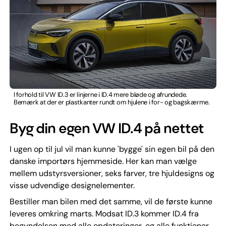
I forhold til VW ID.3 er linjerne i ID.4 mere bløde og afrundede.
Bemærk at der er plastkanter rundt om hjulene i for- og bagskærme.
Byg din egen VW ID.4 på nettet
I ugen op til jul vil man kunne 'bygge' sin egen bil på den
danske importørs hjemmeside. Her kan man vælge
mellem udstyrsversioner, seks farver, tre hjuldesigns og
visse udvendige designelementer.
Bestiller man bilen med det samme, vil de første kunne
leveres omkring marts. Modsat ID.3 kommer ID.4 fra
begyndelsen med alle opdateringer, og alle funktioner