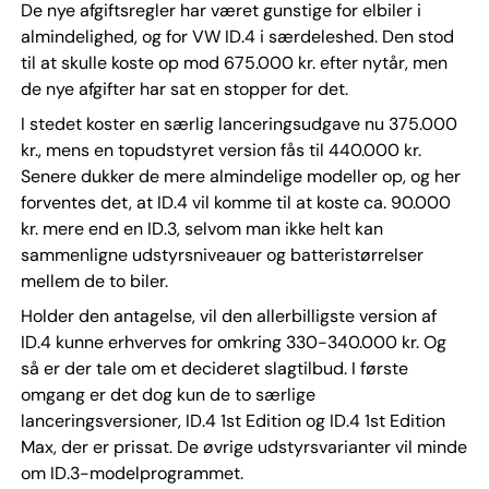
De nye afgiftsregler har været gunstige for elbiler i
almindelighed, og for VW ID.4 i særdeleshed. Den stod
til at skulle koste op mod 675.000 kr. efter nytår, men
de nye afgifter har sat en stopper for det.
I stedet koster en særlig lanceringsudgave nu 375.000
kr., mens en topudstyret version fås til 440.000 kr.
Senere dukker de mere almindelige modeller op, og her
forventes det, at ID.4 vil komme til at koste ca. 90.000
kr. mere end en ID.3, selvom man ikke helt kan
sammenligne udstyrsniveauer og batteristørrelser
mellem de to biler.
Holder den antagelse, vil den allerbilligste version af
ID.4 kunne erhverves for omkring 330-340.000 kr. Og
så er der tale om et decideret slagtilbud. I første
omgang er det dog kun de to særlige
lanceringsversioner, ID.4 1st Edition og ID.4 1st Edition
Max, der er prissat. De øvrige udstyrsvarianter vil minde
om ID.3-modelprogrammet.