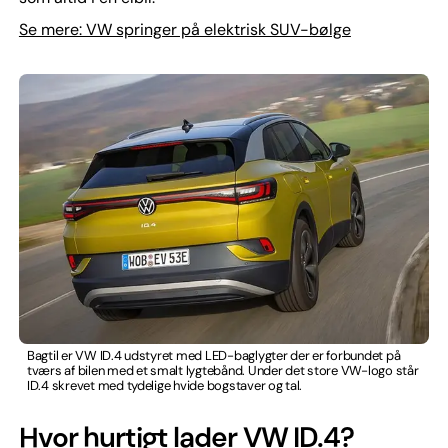
Se mere: VW springer på elektrisk SUV-bølge
Bagtil er VW ID.4 udstyret med LED-baglygter der er forbundet på
tværs af bilen med et smalt lygtebånd. Under det store VW-logo står
ID.4 skrevet med tydelige hvide bogstaver og tal.
Hvor hurtigt lader VW ID.4?