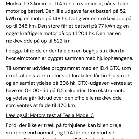
Modsat ID.3 kommer ID.4 kun i to versioner, når vi taler
motor og batteri. Den lille udgave får et batteri på 52
kWh og en motor på 148 hk. Det giver en rækkevidde på
op til 348 km. Den store får et batteri på 77 kWh og en
noget kraftigere motor på op til 204 hk. Den har en
rækkevidde på op til 522 km.
I begge tilfælde er der tale om en baghjulstrukken bil,
hvor elmotoren er bygget sammen med hjulophængene.
Til sommer udvides programmet med en ID.4 GTX, som
i kraft af en stærk motor ved forakslen får firehjulstræk
og en samlet ydelse på 306 hk. GTX-udgaven ventes at
have en 0-100-tid på 6,2 sekunder. Den ekstra motor
og ydelse går lidt ud over den officielle rækkevidde,
som ventes at falde til 470 km.
Læs også: Motors test af Tesla Model 3
Fordi der ikke er træk på forhjulene, kan bilen dreje
skarpere end normalt, og ID.4 får derfor stort set