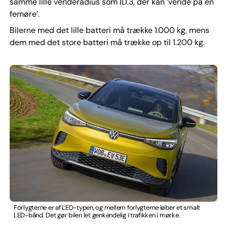
samme lille venderadius som ID.3, der kan ’vende på en
femøre’.
Bilerne med det lille batteri må trække 1.000 kg, mens
dem med det store batteri må trække op til 1.200 kg.
Forlygterne er af LED-typen, og mellem forlygterne løber et smalt
LED-bånd. Det gør bilen let genkendelig i trafikken i mørke.