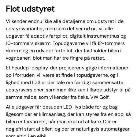
Flot udstyret
Vi kender endnu ikke alle detaljerne om udstyret i de
udstyrsvarianter, men som det ser ud nu, vil alle
udgaver få adaptiv fartpilot, digitalt instrumenthus og
10-tommers skærm. Topudgaverne vil få 12-tommers
skærm og en udvidet fartpilot, der fastholder bilen i
vognbanen, blot man har tre fingre på rattet.
Et headup-display, der projicerer vigtige informationer
op i forruden, vil være at finde i topudgaverne, og i
lighed med ID.3 er der tale om færdigt sammensatte
udstyrsversioner, som man ikke kan tilkøbe udstyr til på
samme måde, som vi kender fra f.eks. VW Golf.
Alle udgaver får desuden LED-lys både for og bag,
ligesom der er klimaanlæg, der kan styres fra en app, så
bilen er forvarmet, når man skal ud at køre. Der er
nøglefri start af bilen, og der er naturligvis automatgear
som altid i en elbil.