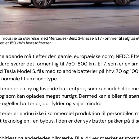
 limousine på størrelse med Mercedes-Benz S-klasse. ET7 kommer til salg på et
ed et 150 kWh faststofbatteri.
yneladende målt efter den gamle, europæiske norm, NEDC. Eft
ard svarer det formentlig til 750-800 km. ET7, som er en sm
 Tesla Model S, fås med to andre batterier på hhv. 70 og 100
n normale litium-ion-type.
terier er en ny og lovende batteritype, som kan indeholde me
r, og som kan oplades meget hurtigt. Dermed kan elbiler få stør
og/eller batterier, der fylder og vejer mindre.
terier er endnu ikke i kommerciel produktion til personbiler, 
t teknologien i en bybus. I den er der syv batteripakker på t
mbitiøst og anderledes bilmærke. Bl.a. driver mærket et stort n