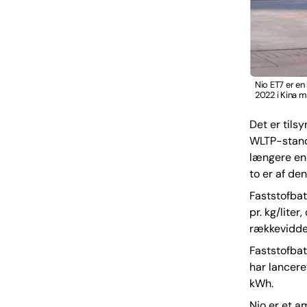
Nio ET7 er en
2022 i Kina m
Det er tils
WLTP-stand
længere end
to er af de
Faststofbat
pr. kg/lite
rækkevidde 
Faststofbat
har lancere
kWh.
Nio er et a