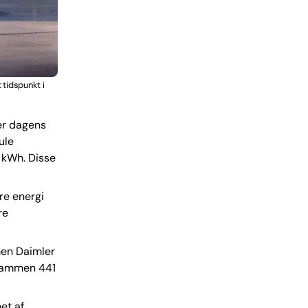
 tidspunkt i
er dagens
ule
 kWh. Disse
re energi
re
men Daimler
ilsammen 441
et af