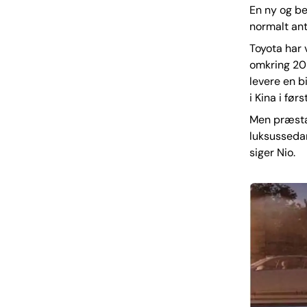
En ny og be
normalt ant
Toyota har v
omkring 202
levere en b
i Kina i før
Men præstat
luksussedan
siger Nio.