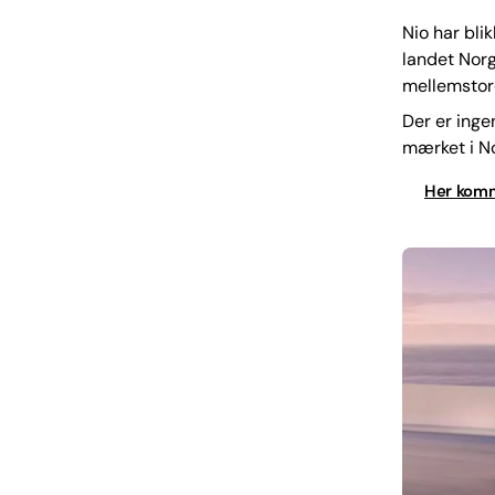
Nio har blik
landet Norg
mellemstor
Der er inge
mærket i No
Her komm