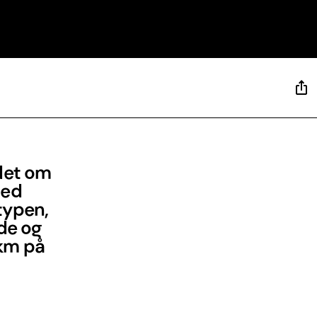
 det om
med
typen,
dde og
 km på