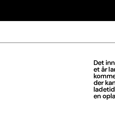
Det inn
et år l
kommer
der kan
ladetid
en opl