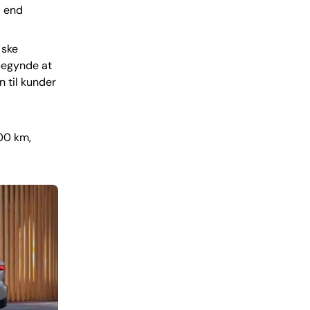
å end
 ske
 begynde at
n til kunder
000 km,