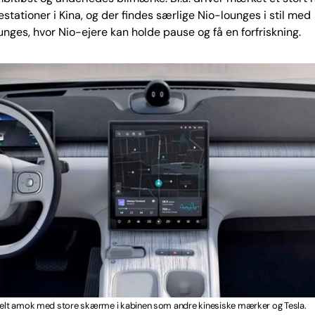
testationer i Kina, og der findes særlige Nio-lounges i stil med
unges, hvor Nio-ejere kan holde pause og få en forfriskning.
 helt amok med store skærme i kabinen som andre kinesiske mærker og Tesla.