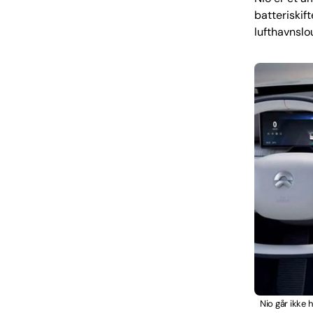
batteriskif
lufthavnslo
Nio går ikke