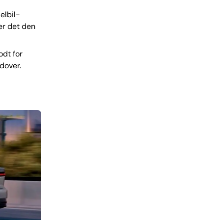
elbil-
er det den
odt for
dover.