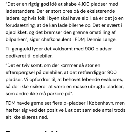
”Det er en rigtig god idé at skabe 4.100 pladser med
ladestandere. Der er stort pres på de eksisterende
ladere, og hvis folk i byen skal have elbil, så er det jo en
forudsætning, at de kan lade bilerne op. Det er svært i
øjeblikket, og det bremser den grønne omstilling af
bilparken”, siger chefkonsulent i FDM, Dennis Lange.
Til gengæld lyder det voldsomt med 900 pladser
dedikeret til delebiler.
”Det er tvivlsomt, om der kommer så stor en
efterspørgsel på delebiler, at det retfærdiggør 900
pladser. Vi opfordrer til, at behovet løbende evalueres,
så der ikke risikerer at være en masse ubrugte pladser,
som andre ikke må parkere på”.
FDM havde gerne set flere p-pladser i København, men
hæfter sig ved det positive i, at det samlede antal trods
alt ikke skæres ned.