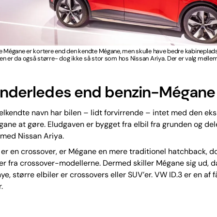
ke Mégane er kortere end den kendte Mégane, men skulle have bedre kabineplads
n er da også større- dog ikke så stor som hos Nissan Ariya. Der er valg melle
anderledes end benzin-Mégane
elkendte navn har bilen – lidt forvirrende – intet med den ek
ane at gøre. Eludgaven er bygget fra elbil fra grunden og del
med Nissan Ariya.
 er en crossover, er Mégane en mere traditionel hatchback, 
er fra crossover-modellerne. Dermed skiller Mégane sig ud, 
ye, større elbiler er crossovers eller SUV’er. VW ID.3 er en af f
.