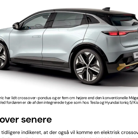
ric har lidt crossover-pondus og er fem cm højere end den konventionelle Mé
ed fordøren er de af den integrerede type som hos Tesla og Hyundai Ioniq 5/Ki
over senere
 tidligere indikeret, at der også vil komme en elektrisk cross