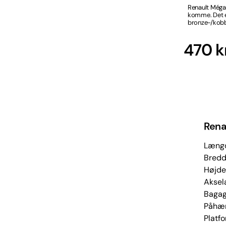
Renault Méga
komme. Det er
bronze-/kobb
470 
Rena
Længd
Bredd
Højde
Aksel
Bagag
Påhæn
Platf