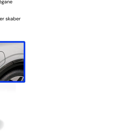
Mégane
der skaber