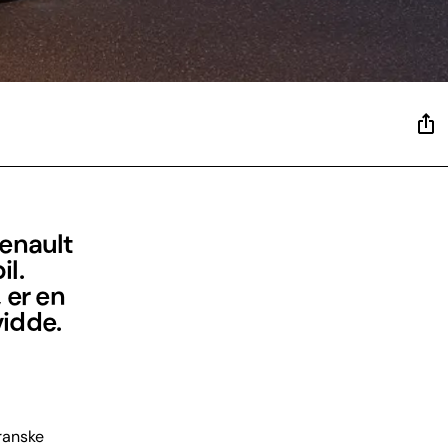
Renault
l.
 er en
idde.
franske