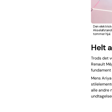
Den elektris
Akselafstande
tommer hjul. ​
Helt 
Trods det v
Renault Még
fundament 
Mens Ariya
stilelement
alle andre n
undtagelser