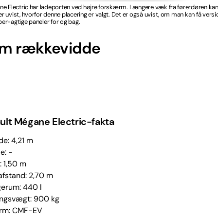
ne Electric har ladeporten ved højre forskærm. Længere væk fra førerdøren ka
 uvist, hvorfor denne placering er valgt. Det er også uvist, om man kan få vers
er-agtige paneler for og bag.
km rækkevidde
ult Mégane Electric-fakta
e: 4,21 m
e: -
: 1,50 m
afstand: 2,70 m
erum: 440 l
gsvægt: 900 kg
orm: CMF-EV