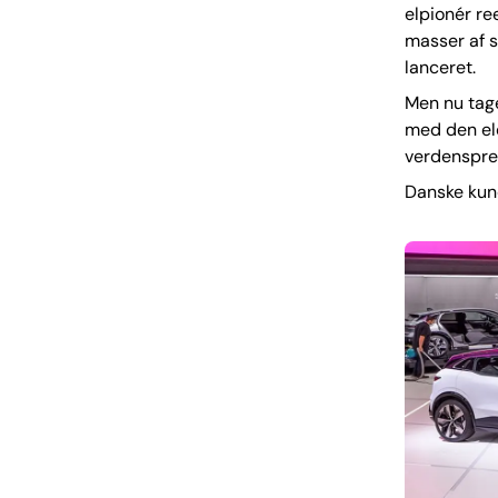
elpionér ree
masser af 
lanceret.
Men nu tage
med den ele
verdenspre
Danske kund