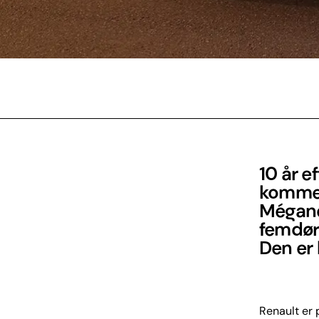
10 år e
kommer
Mégane
femdør
Den er k
Renault er p