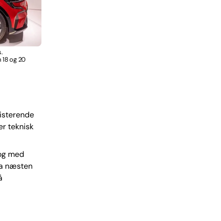
.
m 18 og 20
sisterende
er teknisk
dog med
da næsten
å