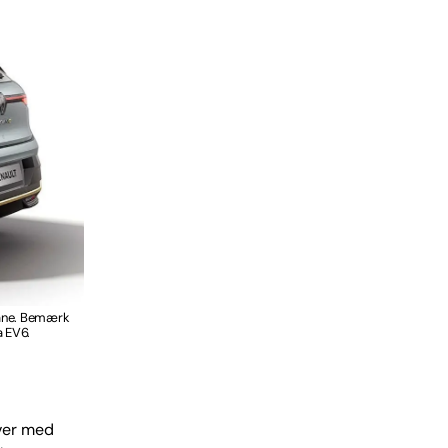
gane. Bemærk
a EV6.
over med