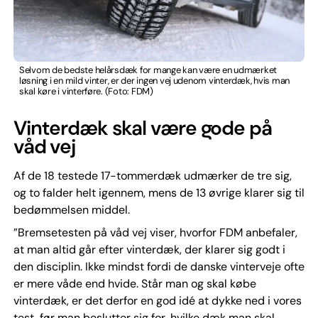
Selvom de bedste helårsdæk for mange kan være en udmærket
løsning i en mild vinter, er der ingen vej udenom vinterdæk, hvis man
skal køre i vinterføre. (Foto: FDM)
Vinterdæk skal være gode på
våd vej
Af de 18 testede 17-tommerdæk udmærker de tre sig,
og to falder helt igennem, mens de 13 øvrige klarer sig til
bedømmelsen middel.
”Bremsetesten på våd vej viser, hvorfor FDM anbefaler,
at man altid går efter vinterdæk, der klarer sig godt i
den disciplin. Ikke mindst fordi de danske vinterveje ofte
er mere våde end hvide. Står man og skal købe
vinterdæk, er det derfor en god idé at dykke ned i vores
test, før man beslutter sig for, hvilke dæk man skal