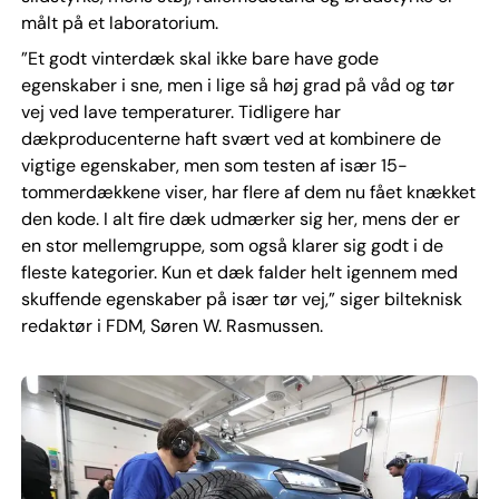
målt på et laboratorium.
”Et godt vinterdæk skal ikke bare have gode
egenskaber i sne, men i lige så høj grad på våd og tør
vej ved lave temperaturer. Tidligere har
dækproducenterne haft svært ved at kombinere de
vigtige egenskaber, men som testen af især 15-
tommerdækkene viser, har flere af dem nu fået knækket
den kode. I alt fire dæk udmærker sig her, mens der er
en stor mellemgruppe, som også klarer sig godt i de
fleste kategorier. Kun et dæk falder helt igennem med
skuffende egenskaber på især tør vej,” siger bilteknisk
redaktør i FDM, Søren W. Rasmussen.