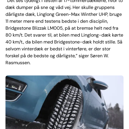
”Det ses tydeligt i testen af 17-tommerdækkene, hvor to
dæk dumper på sne og våd vej. Her skulle gruppens
dårligste dæk, Linglong Green-Max Winther UHP, bruge
11 meter mere end testens bedste i den disciplin,
Bridgestone Blizzak LM005, på at bremse helt ned fra
80 km/t. Det svarer til, at bilen med Linglong-dæk kørte
40 km/t., da bilen med Bridgestone-dæk holdt stille. Så
selvom vinterdæk er bedst i vinterføre, er der stor
forskel på de bedste og dårligste,” siger Søren W.
Rasmussen.