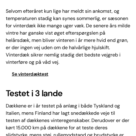
Selvom efteråret kun lige har meldt sin ankomst, og
temperaturen stadig kan synes sommerlig, er sæsonen
for vinterdæk ikke mange uger væk. De senere års milde
vintre har ganske vist øget efterspørgslen på
helårsdæk, men bliver vinteren i år mere hvid end grøn,
er der ingen vej uden om de halvårlige hjulskift.
Vinterdæk sikrer nemlig stadig det bedste vejgreb i
vinterføre og på våd vej.
Se vinterdæktest
Testet i 3 lande
Dækkene er i år testet på anlæg i både Tyskland og
Italien, mens Finland har lagt snedækkede veje til
testen af dækkenes vinteregenskaber. Derudover er der
kørt 15.000 km på dækkene for at teste deres
slidstyrke, mens støj, rullemodstand og brudstyrke er