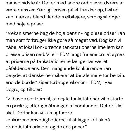
måned sidste år. Det er med andre ord blevet dyrere at
være dansker. Særligt prisen på el trækker op, hvilket
kan mærkes blandt landets elbilejere, som også døjer
med høje elpriser.
”Mekanismerne bag de høje benzin- og dieselpriser kan
man som forbruger ikke gøre så meget ved. Dog kan vi
håbe, at lokal konkurrence tankstationerne imellem kan
presse prisen ned. Vi er i FDM langt fra ene om at synes,
at priserne på tankstationerne længe har været
påfaldende ens. Den manglende konkurrence kan
betyde, at danskerne risikerer at betale mere for benzin,
end de burde,” siger forbrugerøkonom i FDM, Ilyas
Dogru, og tilføjer:
”Vi havde set frem til, at nogle tankstationer ville starte
en priskrig efter genåbningen af samfundet. Det er ikke
sket. Derfor kan vi kun opfordre
konkurrencemyndighederne til at kigge kritisk på
brændstofmarkedet og de ens priser.”