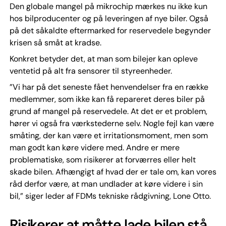
Den globale mangel på mikrochip mærkes nu ikke kun
hos bilproducenter og på leveringen af nye biler. Også
på det såkaldte eftermarked for reservedele begynder
krisen så småt at kradse.
Konkret betyder det, at man som bilejer kan opleve
ventetid på alt fra sensorer til styreenheder.
”Vi har på det seneste fået henvendelser fra en række
medlemmer, som ikke kan få repareret deres biler på
grund af mangel på reservedele. At det er et problem,
hører vi også fra værkstederne selv. Nogle fejl kan være
småting, der kan være et irritationsmoment, men som
man godt kan køre videre med. Andre er mere
problematiske, som risikerer at forværres eller helt
skade bilen. Afhængigt af hvad der er tale om, kan vores
råd derfor være, at man undlader at køre videre i sin
bil,” siger leder af FDMs tekniske rådgivning, Lone Otto.
Risikerer at måtte lade bilen stå