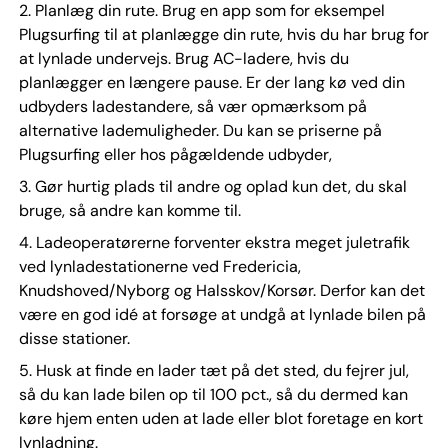
2. Planlæg din rute. Brug en app som for eksempel
Plugsurfing til at planlægge din rute, hvis du har brug for
at lynlade undervejs. Brug AC-ladere, hvis du
planlægger en længere pause. Er der lang kø ved din
udbyders ladestandere, så vær opmærksom på
alternative lademuligheder. Du kan se priserne på
Plugsurfing eller hos pågældende udbyder,
3. Gør hurtig plads til andre og oplad kun det, du skal
bruge, så andre kan komme til.
4. Ladeoperatørerne forventer ekstra meget juletrafik
ved lynladestationerne ved Fredericia,
Knudshoved/Nyborg og Halsskov/Korsør. Derfor kan det
være en god idé at forsøge at undgå at lynlade bilen på
disse stationer.
5. Husk at finde en lader tæt på det sted, du fejrer jul,
så du kan lade bilen op til 100 pct., så du dermed kan
køre hjem enten uden at lade eller blot foretage en kort
lynladning.