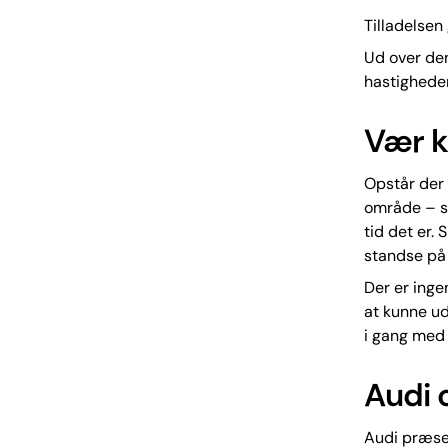
Tilladelsen
Ud over den
hastigheder
Vær kl
Opstår der 
område – sk
tid det er. 
standse på 
Der er ing
at kunne u
i gang med 
Audi 
Audi præsen