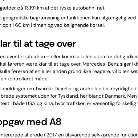
 gælder på 13.191 km af det tyske autobahn-net.
 geografiske begrænsning er funktionen kun tilgængelig ved
 op til 60 km i timen og ved kølignende kørsel.
ar til at tage over
en uventet situation – eller kommer bilen uden for det godke
al føreren være klar til at tage over. Mercedes-Benz siger ikk
Skulle føreren af en eller anden grund ikke reagere, vil bilen sør
en kontrolleret måde.
en meldinger om, hvornår Daimler og andre landes myndighede
dbrede systemet uden for Tyskland, heriblandt Danmark. Men 
test i både USA og Kina, hvor trafikken er væsentlig forskellig 
opgav med A8
tererede allerede i 2017 en tilsvarende selvkørende funktion