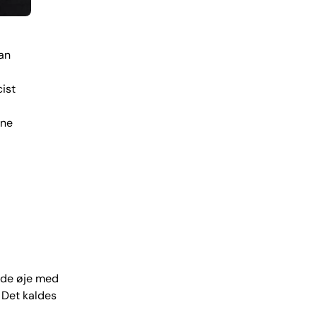
an
ist
nne
lde øje med
. Det kaldes