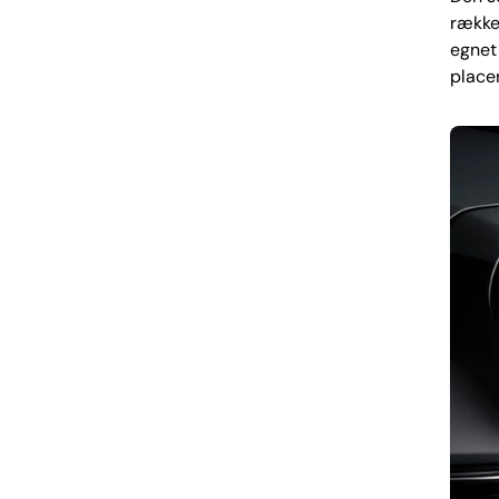
række 
egnet 
place