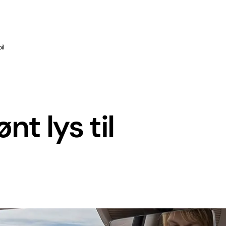
il
t lys til