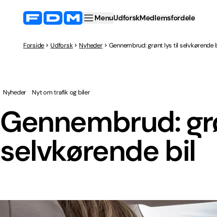
Menu
Udforsk
Medlemsfordele
Forside
Udforsk
Nyheder
Gennembrud: grønt lys til selvkørende b
Nyheder
Nyt om trafik og biler
Gennembrud: grøn
selvkørende bil