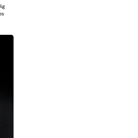
lig
es