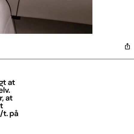
gt at
lv.
, at
t
/t. på