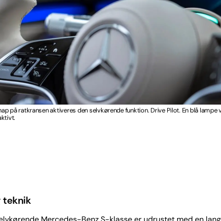
p på ratkransen aktiveres den selvkørende funktion. Drive Pilot. En blå lampe vi
ktivt.
 teknik
elvkørende Mercedes-Benz S-klasse er udrustet med en lang