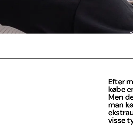
Efter m
købe en
Men det
man kø
ekstrau
visse t