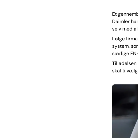
Et gennembr
Daimler har
selv med al
Ifølge firm
system, som
særlige FN-
Tilladelsen
skal tilvælg