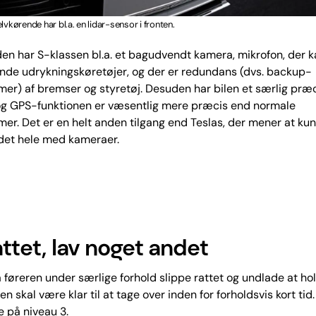
lvkørende har bl.a. en lidar-sensor i fronten.
en har S-klassen bl.a. et bagudvendt kamera, mikrofon, der k
nde udrykningskøretøjer, og der er redundans (dvs. backup-
mer) af bremser og styretøj. Desuden har bilen et særlig præc
 og GPS-funktionen er væsentlig mere præcis end normale
mer. Det er en helt anden tilgang end Teslas, der mener at ku
 det hele med kameraer.
attet, lav noget andet
øreren under særlige forhold slippe rattet og undlade at ho
en skal være klar til at tage over inden for forholdsvis kort tid
 på niveau 3.