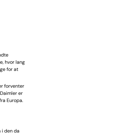
ndte
e, hvor lang
ge for at
r forventer
Daimler er
fra Europa.
 i den da