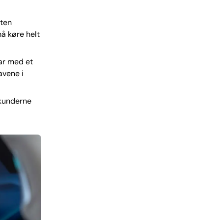
nten
må køre helt
lar med et
avene i
 kunderne