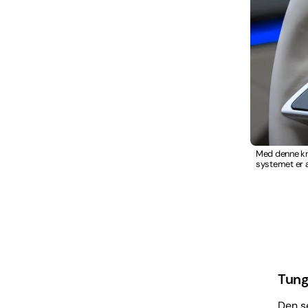
Med denne kna
systemet er a
Tung
Den s