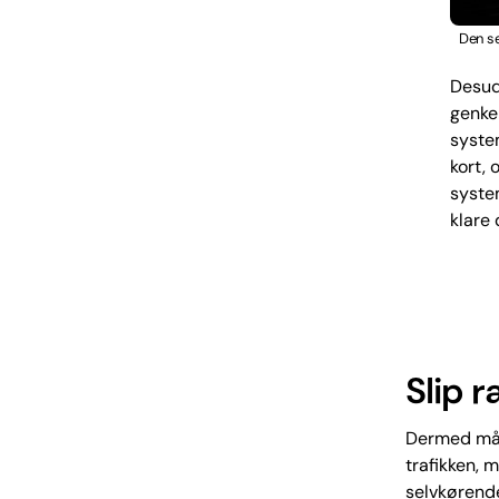
Den se
Desud
genke
syste
kort,
syste
klare
Slip r
Dermed må f
trafikken, m
selvkørende