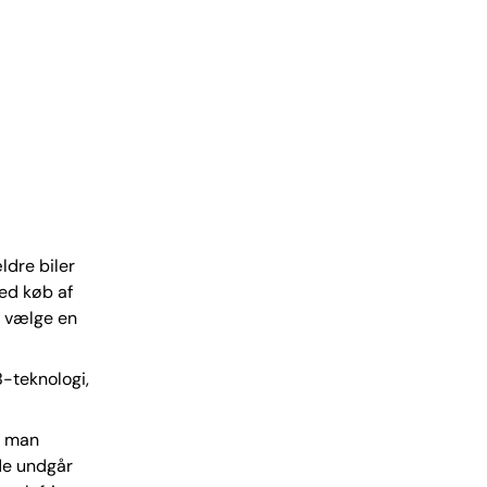
ldre biler
ved køb af
at vælge en
B-teknologi,
t man
de undgår