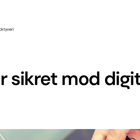
icktyveri
r sikret mod digit