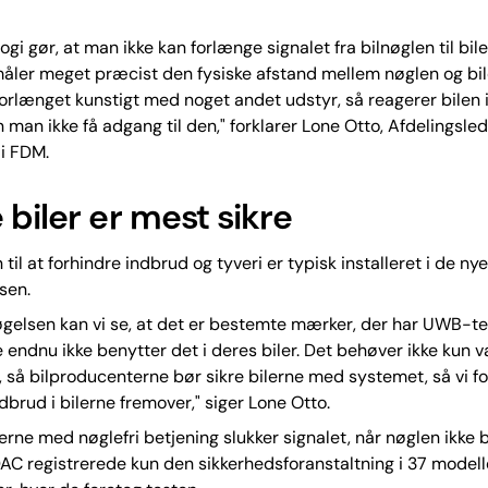
gi gør, at man ikke kan forlænge signalet fra bilnøglen til bile
åler meget præcist den fysiske afstand mellem nøglen og bil
forlænget kunstigt med noget andet udstyr, så reagerer bilen i
man ikke få adgang til den," forklarer Lone Otto, Afdelingsled
i FDM.
 biler er mest sikre
til at forhindre indbrud og tyveri er typisk installeret i de nyer
sen.
gelsen kan vi se, at det er bestemte mærker, der har UWB-te
endnu ikke benytter det i deres biler. Det behøver ikke kun v
, så bilproducenterne bør sikre bilerne med systemet, så vi f
ndbrud i bilerne fremover," siger Lone Otto.
lerne med nøglefri betjening slukker signalet, når nøglen ikke
AC registrerede kun den sikkerhedsforanstaltning i 37 modell