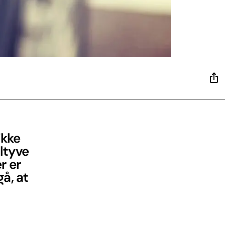
ikke
ltyve
r er
å, at