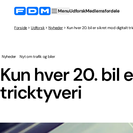
Menu
Udforsk
Medlemsfordele
Forside
Udforsk
Nyheder
Kun hver 20. bil er sikret mod digitalt tr
Nyheder
Nyt om trafik og biler
Kun hver 20. bil e
tricktyveri