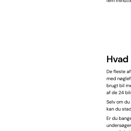
fem minutte
Hvad 
De fleste a
med nøglefr
brugt bil m
af de 24 bi
Selv om du 
kan du stadi
Er du bange
undersøger