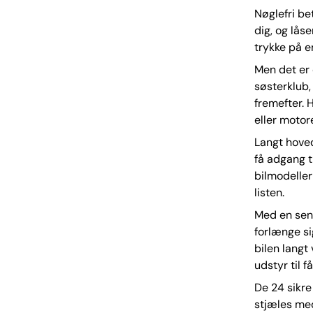
Nøglefri be
dig, og låse
trykke på e
Men det er 
søsterklub,
fremefter. 
eller motor
Langt hove
få adgang t
bilmodeller
listen.
Med en send
forlænge si
bilen langt
udstyr til 
De 24 sikre
stjæles med