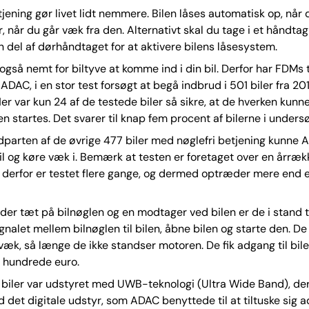
tjening gør livet lidt nemmere. Bilen låses automatisk op, nå
r, når du går væk fra den. Alternativt skal du tage i et håndtag
n del af dørhåndtaget for at aktivere bilens låsesystem.
også nemt for biltyve at komme ind i din bil. Derfor har FDMs 
 ADAC, i en stor test forsøgt at begå indbrud i 501 biler fra 20
Her var kun 24 af de testede biler så sikre, at de hverken kunn
en startes. Det svarer til knap fem procent af bilerne i unders
dparten af de øvrige 477 biler med nøglefri betjening kunne
il og køre væk i. Bemærk at testen er foretaget over en årræk
 derfor er testet flere gange, og dermed optræder mere end 
er tæt på bilnøglen og en modtager ved bilen er de i stand ti
gnalet mellem bilnøglen til bilen, åbne bilen og starte den. De
 væk, så længe de ikke standser motoren. De fik adgang til bi
få hundrede euro.
 biler var udstyret med UWB-teknologi (Ultra Wide Band), der
 det digitale udstyr, som ADAC benyttede til at tiltuske sig a