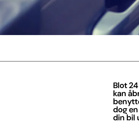
Blot 24
kan åbn
benytte
dog en 
din bil