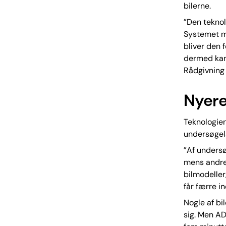
bilerne.
”Den teknolo
Systemet m
bliver den 
dermed kan 
Rådgivning 
Nyere
Teknologien 
undersøgel
”Af undersø
mens andre 
bilmodeller
får færre i
Nogle af bi
sig. Men AD