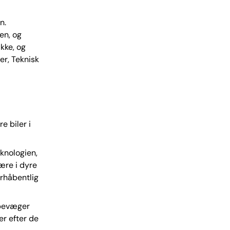
n.
en, og
kke, og
er, Teknisk
e biler i
knologien,
ære i dyre
orhåbentlig
 bevæger
er efter de