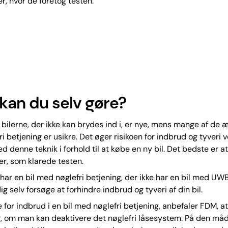
r, hvor de foretog testen.
kan du selv gøre?
f bilerne, der ikke kan brydes ind i, er nye, mens mange af de æ
i betjening er usikre. Det øger risikoen for indbrud og tyveri 
ed denne teknik i forhold til at købe en ny bil. Det bedste er 
ler, som klarede testen.
har en bil med nøglefri betjening, der ikke har en bil med UW
g selv forsøge at forhindre indbrud og tyveri af din bil.
 for indbrud i en bil med nøglefri betjening, anbefaler FDM, a
, om man kan deaktivere det nøglefri låsesystem. På den må