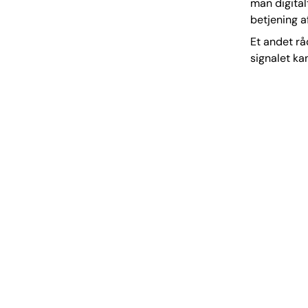
man digita
betjening af
Et andet rå
signalet ka