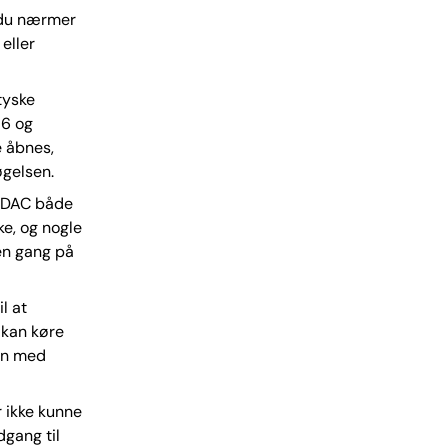
r du nærmer
 eller
tyske
16 og
e åbnes,
øgelsen.
 ADAC både
ke, og nogle
en gang på
l at
 kan køre
len med
 ikke kunne
dgang til