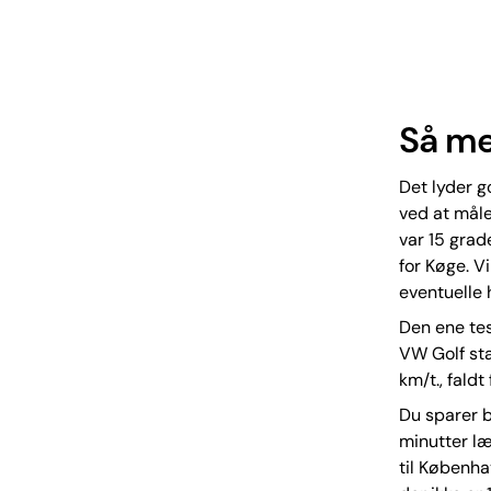
Så me
Det lyder g
ved at måle
var 15 grad
for Køge. V
eventuelle 
Den ene tes
VW Golf stat
km/t., faldt
Du sparer b
minutter læ
til Københa