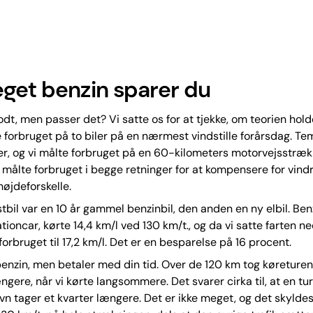
get benzin sparer du
odt, men passer det? Vi satte os for at tjekke, om teorien holde
 forbruget på to biler på en nærmest vindstille forårsdag. T
er, og vi målte forbruget på en 60-kilometers motorvejsstræk
i målte forbruget i begge retninger for at kompensere for vind
højdeforskelle.
tbil var en 10 år gammel benzinbil, den anden en ny elbil. Ben
ioncar, kørte 14,4 km/l ved 130 km/t., og da vi satte farten ned
 forbruget til 17,2 km/l. Det er en besparelse på 16 procent.
enzin, men betaler med din tid. Over de 120 km tog køreturen
ngere, når vi kørte langsommere. Det svarer cirka til, at en tu
vn tager et kvarter længere. Det er ikke meget, og det skyldes