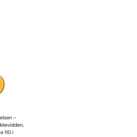
elsen –
ækkevidden,
e 110 i