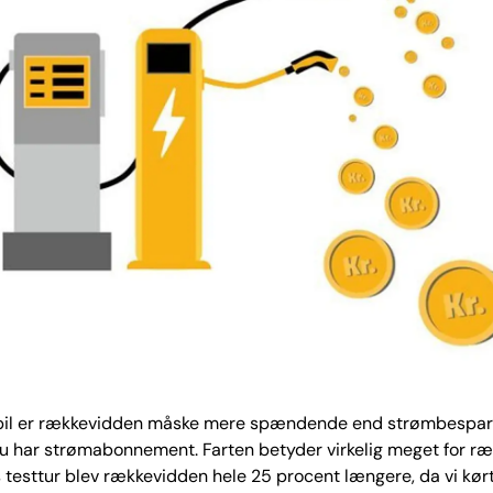
lbil er rækkevidden måske mere spændende end strømbespar
 du har strømabonnement. Farten betyder virkelig meget for r
 testtur blev rækkevidden hele 25 procent længere, da vi kørt