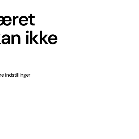
været
an ikke
e indstillinger