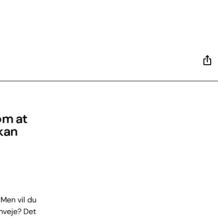
om at
kan
 Men vil du
omveje? Det