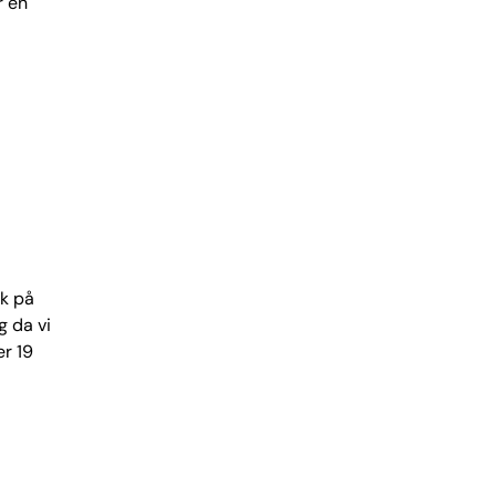
r en
ik på
g da vi
er 19