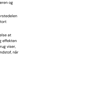
deren og
ørstedelen
tort
else at
g effekten
rug viser,
ndstof, når