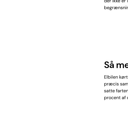
der ikke er
begrænsning
Så me
Elbilen kør
præcis samm
satte farten
procent af 