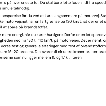
gøre på hver eneste tur. Du skal bare lette foden lidt fra spee
le smule tålmodig.
e besparelse får du ved at køre langsommere på motorvej. St
ke motorvejsnet har en fartgrænse på 130 km/t., så der er et s
til at spare på brændstoffet.
r mere energi, når du kører hurtigere. Derfor er en let spareøv
gheden ned fra 130 til 110 km/t. på motorvejen. Det er nemt, o
 Vores test og generelle erfaringer med test af brændstofforb
are 15-20 procent. Det svarer til cirka tre kroner pr. liter bræ
iserne som nu ligger mellem 15 og 17 kr. literen.