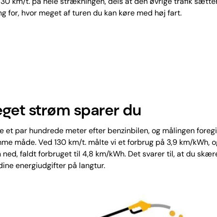
 130 km/t. på hele strækningen, dels at den øvrige trafik sætte
 for, hvor meget af turen du kan køre med høj fart.
get strøm sparer du
te et par hundrede meter efter benzinbilen, og målingen foreg
e måde. Ved 130 km/t. målte vi et forbrug på 3,9 km/kWh, o
 ned, faldt forbruget til 4,8 km/kWh. Det svarer til, at du skær
dine energiudgifter på langtur.