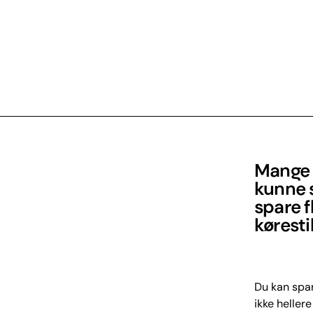
Mange 
kunne 
spare fl
køresti
Du kan spar
ikke heller