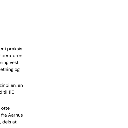
r i praksis
emperaturen
ning vest
retning og
zinbilen, en
 til 110
 otte
r fra Aarhus
, dels at