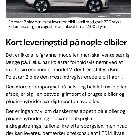
Polestar 2 blev den mest leverede elbil i april med godt 200 styks.
Siden lanceringen i august er det blevet til ca. 1.200 styks.
Kort leveringstid på nogle elbiler
Det er ikke alle ’grønne’ modeller, man skal vente særlig
længe på. F.eks. har Polestar forholdsvis nemt ved at
skaffe sin ene model, model 2, der fremstilles i Kina.
Polestar 2 blev den mest indregistrerede elbil i april.
Den store efterspørgsel på halv- og helelektriske biler
afspejler sig i en betydelig import af brugte elbiler og
plugin-hybrider, særligt næsten nye biler.
Der er ingen tvivl om danskernes appetit på elbiler og
plugin-hybrider, og desværre afspejler
indregistrerings-tallene ikke efterspørgslen, men hvad
der kan leveres, bemærker chefkonsulent i FDM, Ilyas