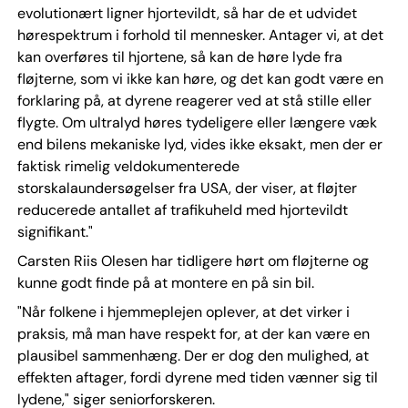
evolutionært ligner hjortevildt, så har de et udvidet
hørespektrum i forhold til mennesker. Antager vi, at det
kan overføres til hjortene, så kan de høre lyde fra
fløjterne, som vi ikke kan høre, og det kan godt være en
forklaring på, at dyrene reagerer ved at stå stille eller
flygte. Om ultralyd høres tydeligere eller længere væk
end bilens mekaniske lyd, vides ikke eksakt, men der er
faktisk rimelig veldokumenterede
storskalaundersøgelser fra USA, der viser, at fløjter
reducerede antallet af trafikuheld med hjortevildt
signifikant."
Carsten Riis Olesen har tidligere hørt om fløjterne og
kunne godt finde på at montere en på sin bil.
"Når folkene i hjemmeplejen oplever, at det virker i
praksis, må man have respekt for, at der kan være en
plausibel sammenhæng. Der er dog den mulighed, at
effekten aftager, fordi dyrene med tiden vænner sig til
lydene," siger seniorforskeren.