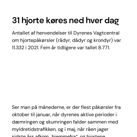
31 hjorte køres ned hver dag
Antallet af henvendelser til Dyrenes Vagtcentral
om hjortepåkørsler (rådyr, dådyr og krondyr) var
11.332 i 2021. Fem år tidligere var tallet 8.771.
Ser man på månederne, er der flest påkørsler fra
oktober til januar, når dyrenes aktive perioder i
dæmringen og skumringen falder sammen med
myldretidstrafikken, og i maj, når råen jager
sidste års afkom „hjemmefra“, og hjortene