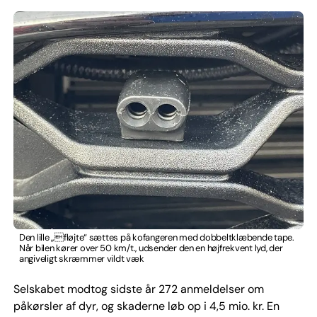
Den lille „fløjte“ sættes på kofangeren med dobbeltklæbende tape.
Når bilen kører over 50 km/t., udsender den en højfrekvent lyd, der
angiveligt skræmmer vildt væk
Selskabet modtog sidste år 272 anmeldelser om
påkørsler af dyr, og skaderne løb op i 4,5 mio. kr. En