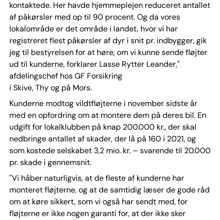
kontaktede. Her havde hjemmeplejen reduceret antallet
af påkørsler med op til 90 procent. Og da vores
lokalområde er det område i landet, hvor vi har
registreret flest påkørsler af dyr i snit pr. indbygger, gik
jeg til bestyrelsen for at høre, om vi kunne sende fløjter
ud til kunderne, forklarer Lasse Rytter Leander,"
afdelingschef hos GF Forsikring
i Skive, Thy og på Mors.
Kunderne modtog vildtfløjterne i november sidste år
med en opfordring om at montere dem på deres bil. En
udgift for lokalklubben på knap 200.000 kr., der skal
nedbringe antallet af skader, der lå på 160 i 2021, og
som kostede selskabet 3,2 mio. kr. – svarende til 20.000
pr. skade i gennemsnit.
"Vi håber naturligvis, at de fleste af kunderne har
monteret fløjterne, og at de samtidig læser de gode råd
om at køre sikkert, som vi også har sendt med, for
fløjterne er ikke nogen garanti for, at der ikke sker