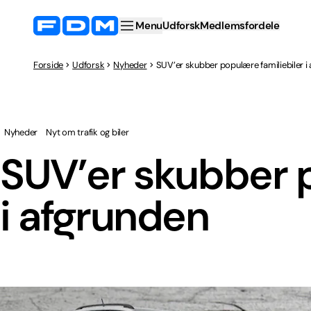
Menu
Udforsk
Medlemsfordele
Forside
Udforsk
Nyheder
SUV’er skubber populære familiebiler i
Nyheder
Nyt om trafik og biler
SUV’er skubber p
i afgrunden