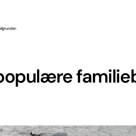
 afgrunden
opulære familieb