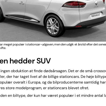
var meget populær i stationcar-udgaven, men den udgik et årstid efter det sene
ifte.
en hedder SUV
 ingen obduktion at finde dødsårsagen. Det er de små crosso
r, der har taget livet af de billige stationcars. De høje biltyp
pulær overalt i Europa, og da bilproducenterne samtidig har 
res store modelprogram, er stationcars blevet ofret.
den en biltype, der kun har været populær i et mindre antal l