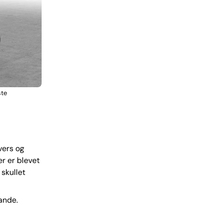
ste
vers og
er er blevet
skullet
ande.