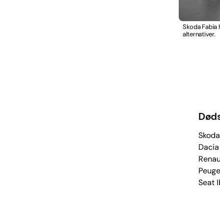
Skoda Fabia h
alternativer.
Døds
Skoda
Dacia
Renaul
Peuge
Seat I