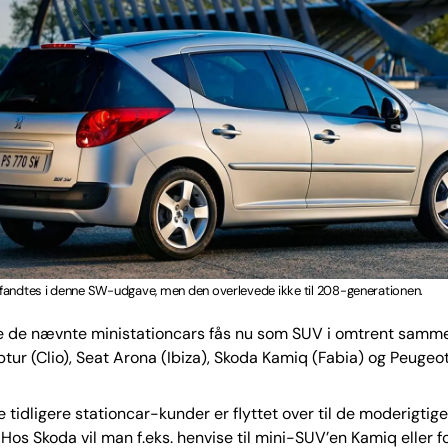
fandtes i denne SW-udgave, men den overlevede ikke til 208-generationen.
e de nævnte ministationcars fås nu som SUV i omtrent samme 
tur (Clio), Seat Arona (Ibiza), Skoda Kamiq (Fabia) og Peuge
 tidligere stationcar-kunder er flyttet over til de moderigtig
Hos Skoda vil man f.eks. henvise til mini-SUV’en Kamiq eller fo