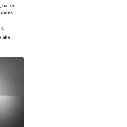
, har en
 deres
l.
 alle