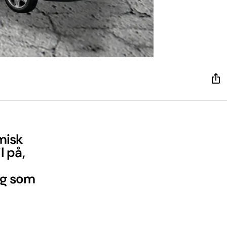
misk
l på,
lg som