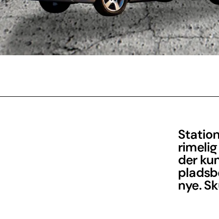
Statio
rimelig
der ku
pladsbe
nye. S