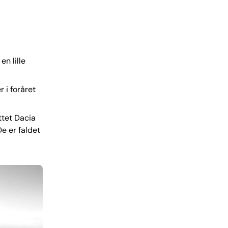
en lille
 i foråret
ttet Dacia
e er faldet