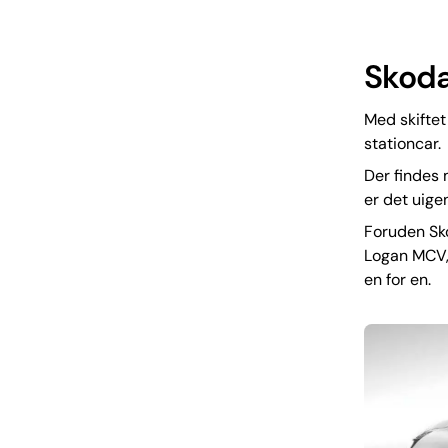
Skoda
Med skiftet
stationcar.
Der findes 
er det uigen
Foruden Sko
Logan MCV, 
en for en.