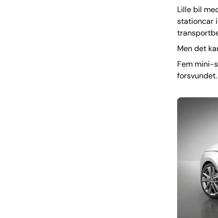
Lille bil m
stationcar
transportb
Men det kan
Fem mini-st
forsvundet.