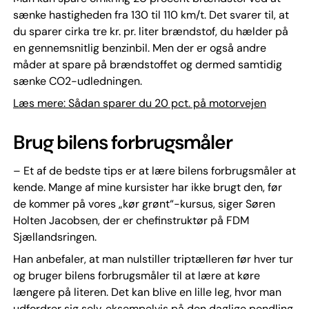
sænke hastigheden fra 130 til 110 km/t. Det svarer til, at
du sparer cirka tre kr. pr. liter brændstof, du hælder på
en gennemsnitlig benzinbil. Men der er også andre
måder at spare på brændstoffet og dermed samtidig
sænke CO2-udledningen.
Læs mere: Sådan sparer du 20 pct. på motorvejen
Brug bilens forbrugsmåler
– Et af de bedste tips er at lære bilens forbrugsmåler at
kende. Mange af mine kursister har ikke brugt den, før
de kommer på vores „kør grønt“-kursus, siger Søren
Holten Jacobsen, der er chefinstruktør på FDM
Sjællandsringen.
Han anbefaler, at man nulstiller triptælleren før hver tur
og bruger bilens forbrugsmåler til at lære at køre
længere på literen. Det kan blive en lille leg, hvor man
udfordrer sig selv, eksempelvis på den daglige pendling