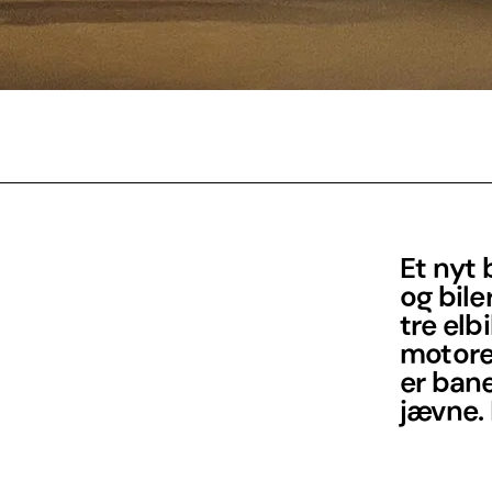
Et nyt 
og bile
tre elb
motorer
er ban
jævne.