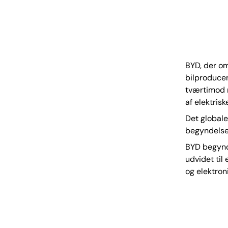
BYD, der om
bilproducen
tværtimod 
af elektris
Det globale 
begyndelsen
BYD begyndt
udvidet til
og elektroni