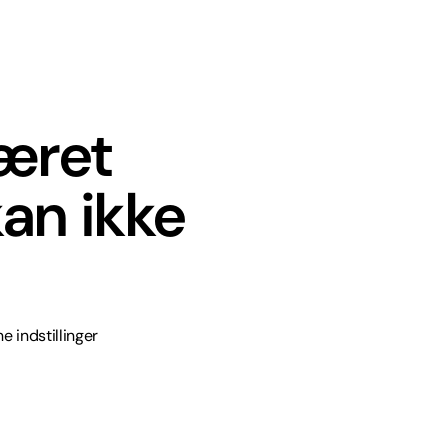
været
an ikke
e indstillinger