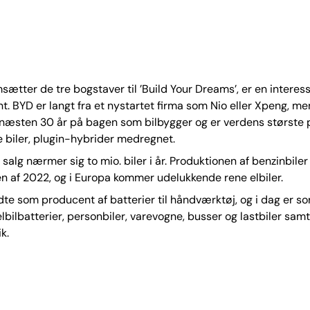
sætter de tre bogstaver til ’Build Your Dreams’, er en interes
t. BYD er langt fra et nystartet firma som Nio eller Xpeng, me
næsten 30 år på bagen som bilbygger og er verdens største
ke biler, plugin-hybrider medregnet.
salg nærmer sig to mio. biler i år. Produktionen af benzinbiler 
 af 2022, og i Europa kommer udelukkende rene elbiler.
e som producent af batterier til håndværktøj, og i dag er so
 elbilbatterier, personbiler, varevogne, busser og lastbiler sam
k.