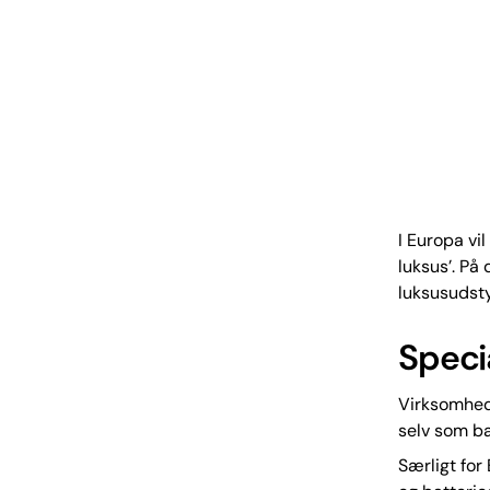
I Europa vi
luksus’. P
luksusudst
Specia
Virksomhed
selv som ba
Særligt for 