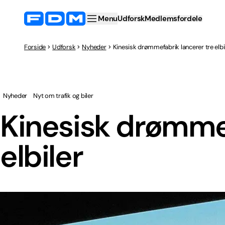
Menu
Udforsk
Medlemsfordele
Forside
Udforsk
Nyheder
Kinesisk drømmefabrik lancerer tre elbi
Nyheder
Nyt om trafik og biler
Kinesisk drømmef
elbiler