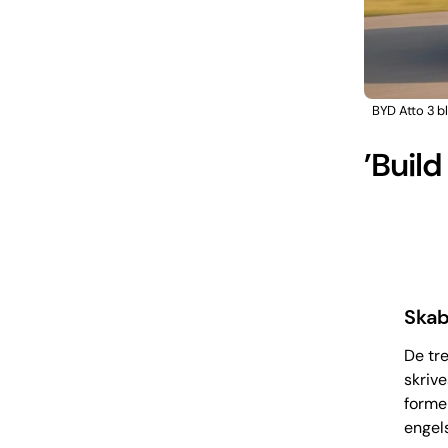
BYD Atto 3 bl
’Buil
Skab
De tre
skrive
formen
engels