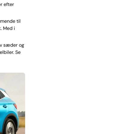
r efter
rmende til
. Med i
yv sæder og
lbiler. Se