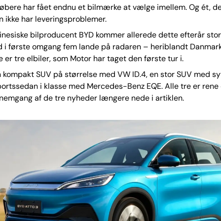
øbere har fået endnu et bilmærke at vælge imellem. Og ét, de
 ikke har leveringsproblemer.
inesiske bilproducent BYD kommer allerede dette efterår sto
 i første omgang fem lande på radaren – heriblandt Danmark
 er tre elbiler, som Motor har taget den første tur i.
en kompakt SUV på størrelse med VW ID.4, en stor SUV med s
portssedan i klasse med Mercedes-Benz EQE. Alle tre er rene e
emgang af de tre nyheder længere nede i artiklen.