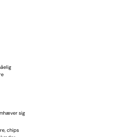
nåelig
re
emhæver sig
are, chips