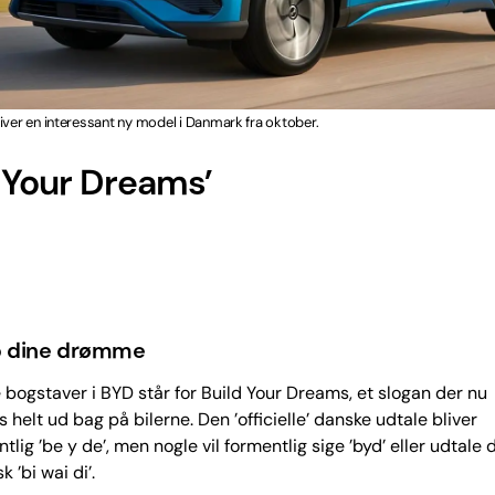
iver en interessant ny model i Danmark fra oktober.
d Your Dreams’
 dine drømme
 bogstaver i BYD står for Build Your Dreams, et slogan der nu
s helt ud bag på bilerne. Den ’officielle’ danske udtale bliver
tlig ’be y de’, men nogle vil formentlig sige ’byd’ eller udtale 
k ’bi wai di’.