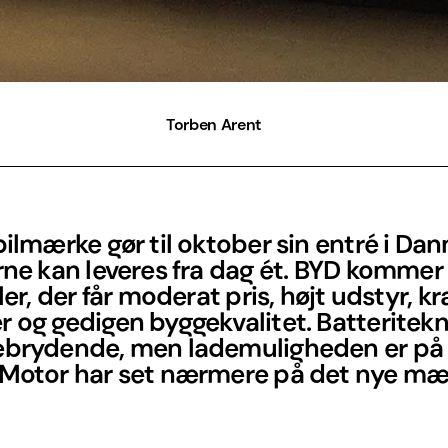
Torben Arent
bilmærke gør til oktober sin entré i Da
rne kan leveres fra dag ét. BYD komme
iler, der får moderat pris, højt udstyr, kr
 og gedigen byggekvalitet. Batteritek
ebrydende, men lademuligheden er på
 Motor har set nærmere på det nye mæ