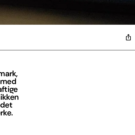
nmark,
r med
aftige
nikken
 det
rke.