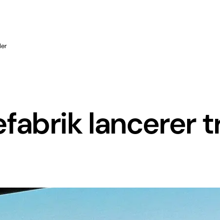
ler
abrik lancerer t