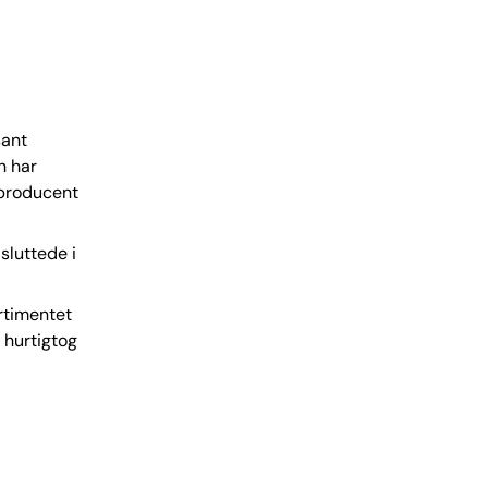
sant
n har
 producent
sluttede i
rtimentet
t hurtigtog