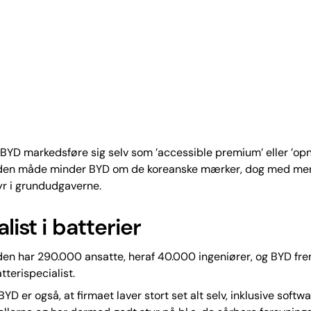
l BYD markedsføre sig selv som ’accessible premium’ eller ’op
å den måde minder BYD om de koreanske mærker, dog med me
yr i grundudgaverne.
list i batterier
en har 290.000 ansatte, heraf 40.000 ingeniører, og BYD fr
tterispecialist.
BYD er også, at firmaet laver stort set alt selv, inklusive softw