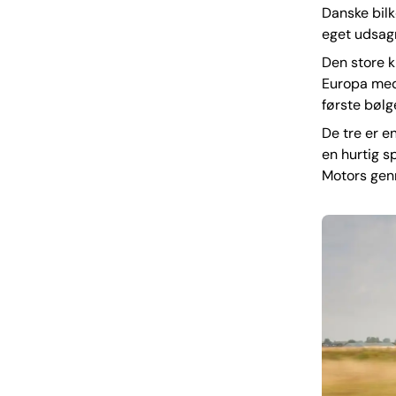
Danske bilk
eget udsagn
Den store k
Europa med
første bølge
De tre er 
en hurtig s
Motors genn