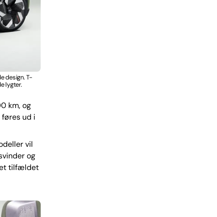
e design. T-
e lygter.
00 km, og
 føres ud i
deller vil
rsvinder og
et tilfældet