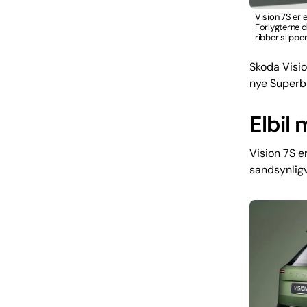
Vision 7S er e
Forlygterne d
ribber slippe
Skoda Visio
nye Superb 
Elbil
Vision 7S e
sandsynlig