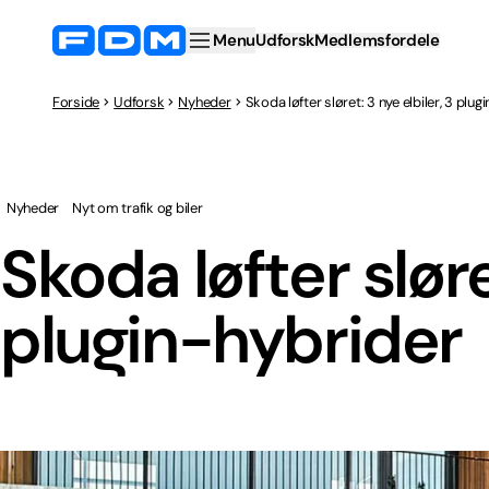
Menu
Udforsk
Medlemsfordele
Forside
Udforsk
Nyheder
Skoda løfter sløret: 3 nye elbiler, 3 plug
Nyheder
Nyt om trafik og biler
Skoda løfter sløre
plugin-hybrider