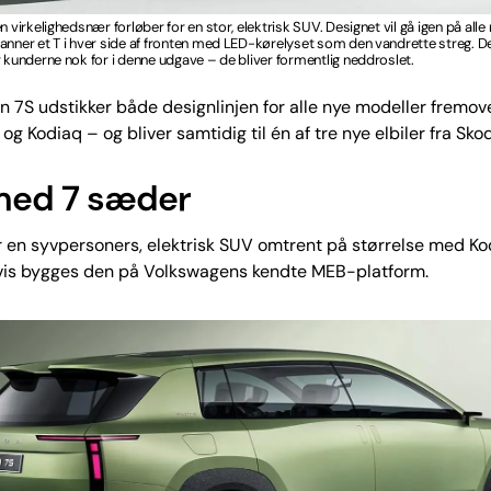
n virkelighedsnær forløber for en stor, elektrisk SUV. Designet vil gå igen på alle
anner et T i hver side af fronten med LED-kørelyset som den vandrette streg. D
r kunderne nok for i denne udgave – de bliver formentlig neddroslet.
n 7S udstikker både designlinjen for alle nye modeller fremove
og Kodiaq – og bliver samtidig til én af tre nye elbiler fra Sko
 med 7 sæder
r en syvpersoners, elektrisk SUV omtrent på størrelse med Ko
vis bygges den på Volkswagens kendte MEB-platform.