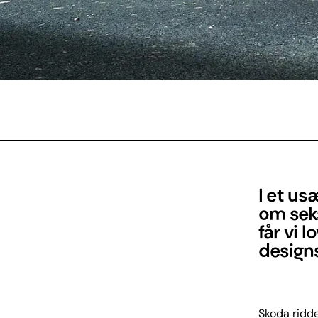
I et us
om sek
får vi l
designs
Skoda ridde