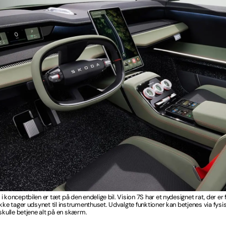
 konceptbilen er tæt på den endelige bil. Vision 7S har et nydesignet rat, der er f
ikke tager udsynet til instrumenthuset. Udvalgte funktioner kan betjenes via fysi
 skulle betjene alt på en skærm.