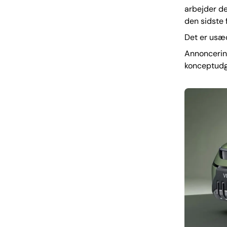
arbejder d
den sidste f
Det er usæd
Annoncering
konceptudg