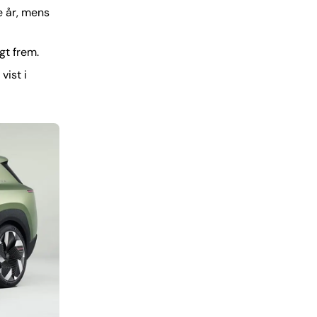
e år, mens
gt frem.
vist i