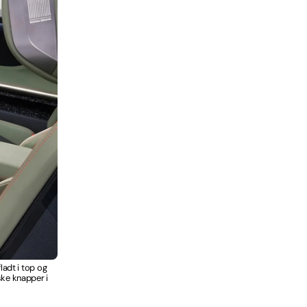
ladt i top og
ske knapper i