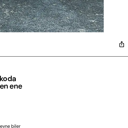
Skoda
Den ene
evne biler