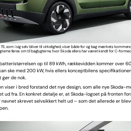
7S, som i sig selv bliver til virkelighed, viser både for og bag mærkets kommend
ygterne føres om til baglygterne, hvor Skoda ellers har været kendt for C-formed
 batteristørrelsen op til 89 kWh, rækkevidden kommer over 6
kan ske med 200 kW, hvis ellers konceptbilens specifikationer
t gør de nok.
n viser i bred forstand det nye design, som alle nye Skoda-mo
et ud fra. En konkret detalje er, at Skoda-logoet på fronten fo
f navnet skrevet selvsikkert helt ud – som det allerede er blev
pen.