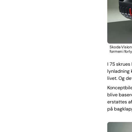
Skoda Vision 
formen i forl
I 7S skrues
lynladning 
livet. Og de
Konceptbile
blive baser
erstattes a
på bagklap