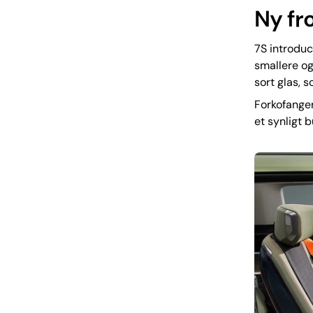
Ny fr
7S introduc
smallere og
sort glas, s
Forkofanger
et synligt 