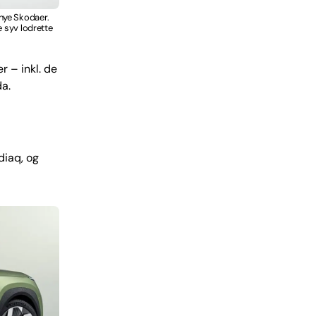
 nye Skodaer.
e syv lodrette
r – inkl. de
da.
diaq, og