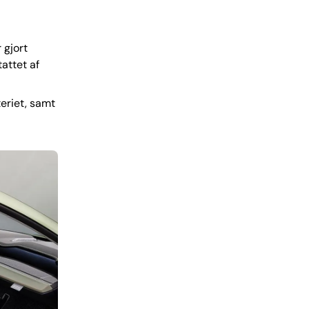
 gjort
attet af
teriet, samt