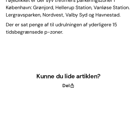
I øjeblikket er der syv tretimers parkeringszoner i
København: Grønjord, Hellerup Station, Vanløse Station.
Lergravsparken, Nordvest, Valby Syd og Havnestad.
Der er sat penge af til udrulningen af yderligere 15
tidsbegrænsede p-zoner.
Kunne du lide artiklen?
Del