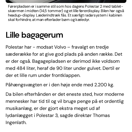
Førerpladsen er i samme stil som hos dagens Polestar 2 med tablet-
skærmen i midten (14,5 tommer) og et lille førerdisplay. Bilen har også
headup-display. Læderindtræk fås. Et særligt radarsystem i kabinen
skal forhindre, at man efterlader børn og kæledyr.
Lille bagagerum
Polestar har - modsat Volvo – fravalgt en tredje
sæderække for at give god plads på anden række. Det
er der også. Bagagepladsen er derimod ikke voldsom
med 484 liter, heraf de 90 liter under gulvet. Dertil er
der et lille rum under frontklappen.
Påhængsvægten er i den høje ende med 2.200 kg.
Da bilen efterhånden er det eneste sted, hvor moderne
mennesker har tid til og vil bruge penge på et ordentlig
musikanlæg, er der gjort ekstra meget ud af
lydanlægget i Polestar 3, sagde direktør Thomas
Ingenlath.