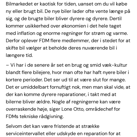
Bilmarkedet er kaotisk for tiden, uanset om du vil købe
ny eller brugt bil. De nye biler lader ofte vente længe på
sig, og de brugte biler bliver dyrere og dyrere. Dertil
kommer usikkerhed over økonomien i det hele taget
med inflation og enorme regninger for strøm og varme.
Derfor oplever FDM flere medlemmer, der i stedet for at
skifte bil vælger at beholde deres nuværende bil i
længere tid.
– Vi har i de senere år set en brug og smid væk-kultur
blandt flere bilejere, hvor man ofte har haft nyere biler i
kortere perioder. Det ser ud til at være slut for mange.
Det er umiddelbart fornuftigt nok, men man skal vide, at
der kan komme dyrere reparationer, i takt med at
bilerne bliver ældre. Nogle af regningerne kan være
overraskende høje, siger Lone Otto, områdechef for
FDMs tekniske rådgivning.
Selvom det kan være fristende at strække
serviceintervallet eller udskyde en reparation for at