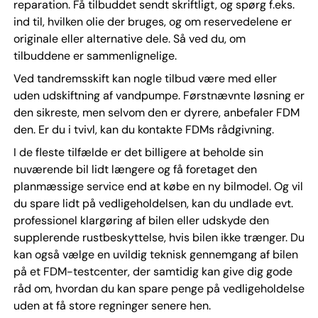
reparation. Få tilbuddet sendt skriftligt, og spørg f.eks.
ind til, hvilken olie der bruges, og om reservedelene er
originale eller alternative dele. Så ved du, om
tilbuddene er sammenlignelige.
Ved tandremsskift kan nogle tilbud være med eller
uden udskiftning af vandpumpe. Førstnævnte løsning er
den sikreste, men selvom den er dyrere, anbefaler FDM
den. Er du i tvivl, kan du kontakte FDMs rådgivning.
I de fleste tilfælde er det billigere at beholde sin
nuværende bil lidt længere og få foretaget den
planmæssige service end at købe en ny bilmodel. Og vil
du spare lidt på vedligeholdelsen, kan du undlade evt.
professionel klargøring af bilen eller udskyde den
supplerende rustbeskyttelse, hvis bilen ikke trænger. Du
kan også vælge en uvildig teknisk gennemgang af bilen
på et FDM-testcenter, der samtidig kan give dig gode
råd om, hvordan du kan spare penge på vedligeholdelse
uden at få store regninger senere hen.