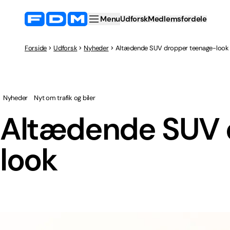
Menu
Udforsk
Medlemsfordele
Forside
Udforsk
Nyheder
Altædende SUV dropper teenage-look
Nyheder
Nyt om trafik og biler
Altædende SUV 
look