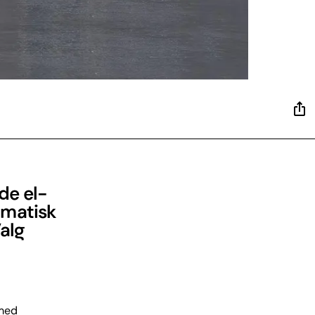
de el-
amatisk
alg
 med