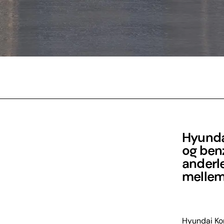
Hyunda
og benz
anderl
mellem 
Hyundai Kon