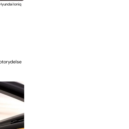
Hyundai Ioniq
motorydelse