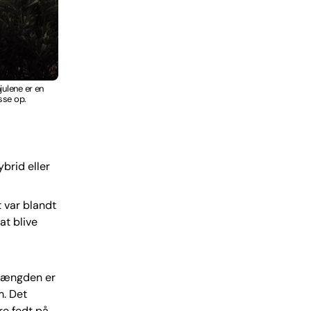
julene er en
sse op.
ybrid eller
t var blandt
at blive
 Længden er
m. Det
re fedt på