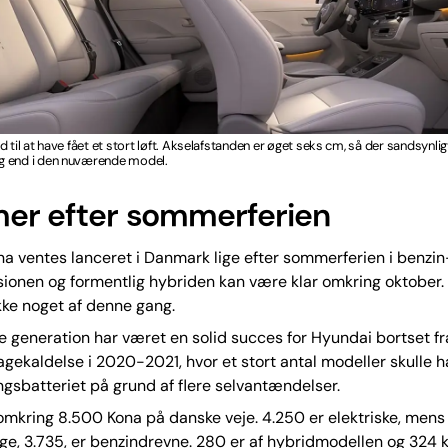
d til at have fået et stort løft. Akselafstanden er øget seks cm, så der sandsynli
 end i den nuværende model.
r efter sommerferien
a ventes lanceret i Danmark lige efter sommerferien i benzi
ionen og formentlig hybriden kan være klar omkring oktober.
ikke noget af denne gang.
te generation har været en solid succes for Hyundai bortset fr
bagekaldelse i 2020-2021, hvor et stort antal modeller skulle h
sbatteriet på grund af flere selvantændelser.
omkring 8.500 Kona på danske veje. 4.250 er elektriske, men
ge, 3.735, er benzindrevne. 280 er af hybridmodellen og 324 