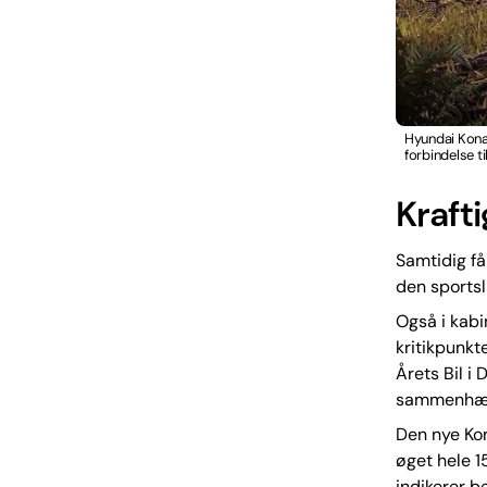
Hyundai Kona 
forbindelse t
Kraft
Samtidig får
den sportsli
Også i kabi
kritikpunkt
Årets Bil i
sammenhæng
Den nye Ko
øget hele 1
indikerer b