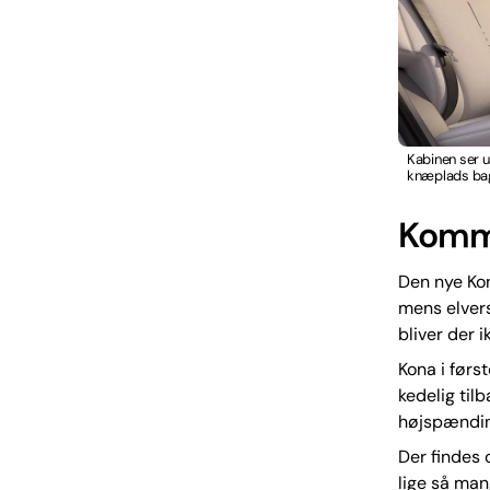
Kabinen ser u
knæplads bag
Komme
Den nye Kon
mens elvers
bliver der 
Kona i førs
kedelig til
højspænding
Der findes 
lige så man