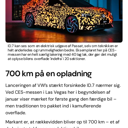
ID.7 kan ses som en elektrisk udgave af Passat, selv om teknikken er
helt anderledes og rummeligheden bedre. Eksemplaret her på CES-
messen har en helt særlig lakering med 40 lag lak, der gør det muligt
at oplyse bilens overflade 'indefra' i 20 sektioner.
700 km på en opladning
Lanceringen af VW’s stærkt forsinkede ID.7 nærmer sig.
Ved CES-messen i Las Vegas her i begyndelsen af
januar viser mærket for første gang den færdige bil –
men traditionen tro pakket ind i kamuflerende
overflade.
Markant er, at rækkevidden bliver op til 700 km – et af