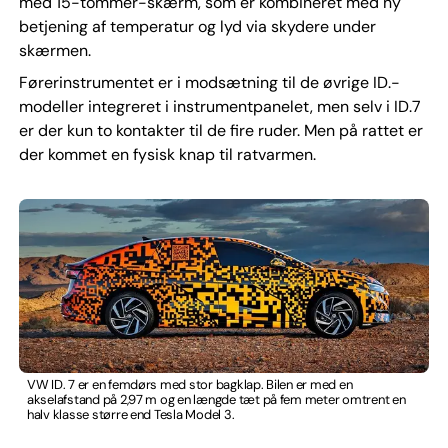
med 15-tommer-skærm, som er kombineret med ny
betjening af temperatur og lyd via skydere under
skærmen.
Førerinstrumentet er i modsætning til de øvrige ID.-
modeller integreret i instrumentpanelet, men selv i ID.7
er der kun to kontakter til de fire ruder. Men på rattet er
der kommet en fysisk knap til ratvarmen.
VW ID. 7 er en femdørs med stor bagklap. Bilen er med en
akselafstand på 2,97 m og en længde tæt på fem meter omtrent en
halv klasse større end Tesla Model 3.