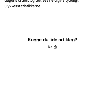
dagens orden. Og det ses heldigvis tydeligt i
ulykkesstatistikkerne.
Kunne du lide artiklen?
Del