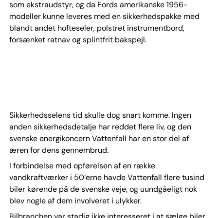
som ekstraudstyr, og da Fords amerikanske 1956-
modeller kunne leveres med en sikkerhedspakke med
blandt andet hofteseler, polstret instrumentbord,
forsænket ratnav og splintfrit bakspejl.
Sikkerhedsselens tid skulle dog snart komme. Ingen
anden sikkerhedsdetalje har reddet flere liv, og den
svenske energikoncern Vattenfall har en stor del af
æren for dens gennembrud.
I forbindelse med opførelsen af en række
vandkraftværker i 50’erne havde Vattenfall flere tusind
biler kørende på de svenske veje, og uundgåeligt nok
blev nogle af dem involveret i ulykker.
Bilbranchen var stadig ikke interesseret i at sælge biler