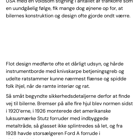
USA med en voldsom stigning i antallet af trafikofre som
en uundgåelig følge, fik mange dog øjnene op for, at
bilernes konstruktion og design ofte gjorde ondt værre.
Flot design medførte ofte et dårligt udsyn, og hårde
instrumentborde med knivskarpe betjeningsgreb og
udelte ratstammer kunne nærmest flænse og spidde
folk ihjel, når de ramte interiør og rat.
Så småt begyndte sikkerhedsdetaljerne derfor at finde
vej til bilerne. Bremser på alle fire hjul blev normen sidst
i 1920’erne, i 1926 monterede det amerikanske
luksusmærke Stutz forruder med indbyggede
metaltråde, så glasset ikke splintredes så let, og fra
1928 havde storsælgeren Ford A forrude i