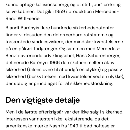
kunne optage kollisionsenergi, og et stift „bur“ omkring
selve kabinen. Det gik i 1959 i produktion i Mercedes-
Benz’ W111-serie.
Blandt Barényis flere hundrede sikkerhedspatenter
finder vi desuden den deformerbare ratstamme og
forsænkede vinduesviskere, der mindsker kvæstelserne
på en påkørt fodgænger. Og sammen med Mercedes-
Benz’ daværende udviklingschef, Hans Scherenberger,
definerede Barényi i 1966 den skelnen mellem aktiv
sikkerhed (bilens evne til at undgå en ulykke) og passiv
sikkerhed (beskyttelsen mod kvæstelser ved en ulykke),
der stadig er grundlaget for al sikkerhedsforskning.
Den vigtigste detalje
Men i de første efterkrigsår var der ikke salg i sikkerhed.
Interessen var næsten ikke-eksisterende, da det
amerikanske mærke Nash fra 1949 tilbød hofteseler