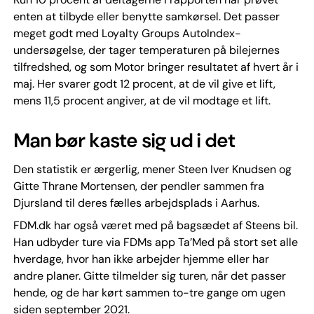
enten at tilbyde eller benytte samkørsel. Det passer
meget godt med Loyalty Groups AutoIndex-
undersøgelse, der tager temperaturen på bilejernes
tilfredshed, og som Motor bringer resultatet af hvert år i
maj. Her svarer godt 12 procent, at de vil give et lift,
mens 11,5 procent angiver, at de vil modtage et lift.
Man bør kaste sig ud i det
Den statistik er ærgerlig, mener Steen Iver Knudsen og
Gitte Thrane Mortensen, der pendler sammen fra
Djursland til deres fælles arbejdsplads i Aarhus.
FDM.dk har også været med på bagsædet af Steens bil.
Han udbyder ture via FDMs app Ta’Med på stort set alle
hverdage, hvor han ikke arbejder hjemme eller har
andre planer. Gitte tilmelder sig turen, når det passer
hende, og de har kørt sammen to-tre gange om ugen
siden september 2021.