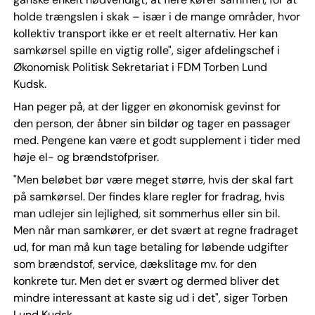
holde trængslen i skak – især i de mange områder, hvor
kollektiv transport ikke er et reelt alternativ. Her kan
samkørsel spille en vigtig rolle", siger afdelingschef i
Økonomisk Politisk Sekretariat i FDM Torben Lund
Kudsk.
Han peger på, at der ligger en økonomisk gevinst for
den person, der åbner sin bildør og tager en passager
med. Pengene kan være et godt supplement i tider med
høje el- og brændstofpriser.
"Men beløbet bør være meget større, hvis der skal fart
på samkørsel. Der findes klare regler for fradrag, hvis
man udlejer sin lejlighed, sit sommerhus eller sin bil.
Men når man samkører, er det svært at regne fradraget
ud, for man må kun tage betaling for løbende udgifter
som brændstof, service, dækslitage mv. for den
konkrete tur. Men det er svært og dermed bliver det
mindre interessant at kaste sig ud i det", siger Torben
Lund Kudsk.