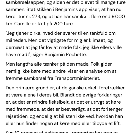
samkørselsappen, og siden er det blevet til mange ture
sammen. Statistikken i Benjamins app viser, at han nu
kører tur nr. 273, og at han har samkørt flere end 9.000
km. Camille er tæt på 200 ture.
"Jeg tjener cirka, hvad der svarer til en tankfuld om
måneden. Men det vigtigste for mig er klimaet, og
dernæst at jeg får lov at møde folk, jeg ikke ellers ville
have mødt", siger Benjamin Rochette.
Men langtfra alle tænker på den måde. Folk gider
nemlig ikke køre med andre, viser en analyse om at
fremme samkørsel fra Transportministeriet.
Den primære grund er, at de ganske enkelt foretrækker
at være alene i deres bil. Blandt de øvrige forklaringer
er, at det er mindre fleksibelt, at det er utrygt at køre
med fremmede, at det er besværligt, at det forlænger
rejsetiden, og endelig at bilisten ikke ved, hvordan han
eller hun finder nogen at køre med eller tilbyde et lift.
Kun 10 procent af deltagerne i rapporten har prøvet