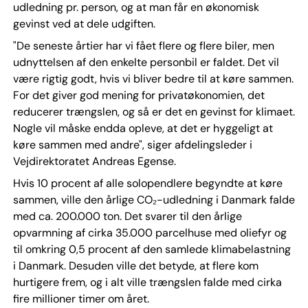
udledning pr. person, og at man får en økonomisk
gevinst ved at dele udgiften.
"De seneste årtier har vi fået flere og flere biler, men
udnyttelsen af den enkelte personbil er faldet. Det vil
være rigtig godt, hvis vi bliver bedre til at køre sammen.
For det giver god mening for privatøkonomien, det
reducerer trængslen, og så er det en gevinst for klimaet.
Nogle vil måske endda opleve, at det er hyggeligt at
køre sammen med andre", siger afdelingsleder i
Vejdirektoratet Andreas Egense.
Hvis 10 procent af alle solopendlere begyndte at køre
sammen, ville den årlige CO₂-udledning i Danmark falde
med ca. 200.000 ton. Det svarer til den årlige
opvarmning af cirka 35.000 parcelhuse med oliefyr og
til omkring 0,5 procent af den samlede klimabelastning
i Danmark. Desuden ville det betyde, at flere kom
hurtigere frem, og i alt ville trængslen falde med cirka
fire millioner timer om året.