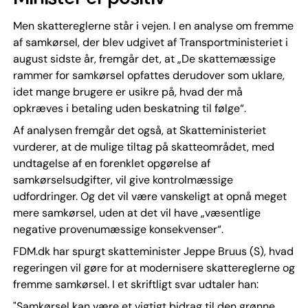
Men skattereglerne står i vejen. I en analyse om fremme
af samkørsel, der blev udgivet af Transportministeriet i
august sidste år, fremgår det, at „De skattemæssige
rammer for samkørsel opfattes derudover som uklare,
idet mange brugere er usikre på, hvad der må
opkræves i betaling uden beskatning til følge“.
Af analysen fremgår det også, at Skatteministeriet
vurderer, at de mulige tiltag på skatteområdet, med
undtagelse af en forenklet opgørelse af
samkørselsudgifter, vil give kontrolmæssige
udfordringer. Og det vil være vanskeligt at opnå meget
mere samkørsel, uden at det vil have „væsentlige
negative provenumæssige konsekvenser“.
FDM.dk har spurgt skatteminister Jeppe Bruus (S), hvad
regeringen vil gøre for at modernisere skattereglerne og
fremme samkørsel. I et skriftligt svar udtaler han:
"Samkørsel kan være et vigtigt bidrag til den grønne