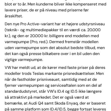
blot er to år. Men kunderne bliver ikke kompenseret med
lavere priser, de er på niveau med priserne før
årsskiftet.
Den nye Pro Active-variant har et højere udstyrsniveau
(teknik- og multimediepakker til en værdi ca. 20.000
kr.), og den er 20.000 kr. billigere end modellen med
varmepumpe (Pro, red.). Dermed fremstår modellen
uden varmepumpe som det absolut bedste tilbud, men
det kan også presse bilkøbere over i en bil uden den
vigtige varmepumpe.
VW har meldt ud, at de kører med faste priser på deres
modeller trods Teslas markante prisnedsættelser. Men
når de fastholder prisniveauet, samtidig med at de
fjerner varmepumpen og serviceaftalen som en del af
standardudstyret, står VW's ID.4 og ID.5 ikke længere
så attraktivt på markedet. Det er også værd at
bemærke, at Audi Q4 samt Skoda Enyaq, der er baseret
på samme platform som ID.4/ID.5, begge fortsat leveres