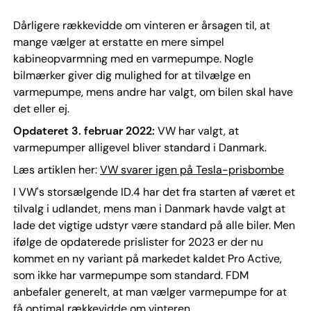
Dårligere rækkevidde om vinteren er årsagen til, at
mange vælger at erstatte en mere simpel
kabineopvarmning med en varmepumpe. Nogle
bilmærker giver dig mulighed for at tilvælge en
varmepumpe, mens andre har valgt, om bilen skal have
det eller ej.
Opdateret 3. februar 2022:
VW har valgt, at
varmepumper alligevel bliver standard i Danmark.
Læs artiklen her:
VW svarer igen på Tesla-prisbombe
I VW's storsælgende ID.4 har det fra starten af været et
tilvalg i udlandet, mens man i Danmark havde valgt at
lade det vigtige udstyr være standard på alle biler. Men
ifølge de opdaterede prislister for 2023 er der nu
kommet en ny variant på markedet kaldet Pro Active,
som ikke har varmepumpe som standard. FDM
anbefaler generelt, at man vælger varmepumpe for at
få optimal rækkevidde om vinteren.