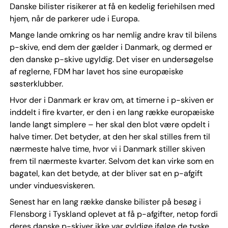
Danske bilister risikerer at få en kedelig feriehilsen med
hjem, når de parkerer ude i Europa.
Mange lande omkring os har nemlig andre krav til bilens
p-skive, end dem der gælder i Danmark, og dermed er
den danske p-skive ugyldig. Det viser en undersøgelse
af reglerne, FDM har lavet hos sine europæiske
søsterklubber.
Hvor der i Danmark er krav om, at timerne i p-skiven er
inddelt i fire kvarter, er den i en lang række europæiske
lande langt simplere – her skal den blot være opdelt i
halve timer. Det betyder, at den her skal stilles frem til
nærmeste halve time, hvor vi i Danmark stiller skiven
frem til nærmeste kvarter. Selvom det kan virke som en
bagatel, kan det betyde, at der bliver sat en p-afgift
under vinduesviskeren.
Senest har en lang række danske bilister på besøg i
Flensborg i Tyskland oplevet at få p-afgifter, netop fordi
deres danske p-skiver ikke var gyldige ifølge de tyske