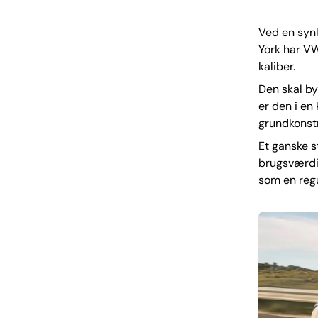
Ved en syn
York har VW
kaliber.
Den skal by
er den i en
grundkonst
Et ganske 
brugsværdi.
som en regu