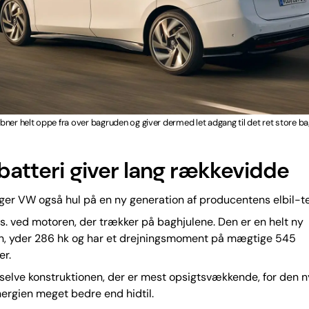
ner helt oppe fra over bagruden og giver dermed let adgang til det ret store 
 batteri giver lang rækkevidde
ger VW også hul på en ny generation af producentens elbil-te
ks. ved motoren, der trækker på baghjulene. Den er en helt ny
on, yder 286 hk og har et drejningsmoment på mægtige 545
r.
selve konstruktionen, der er mest opsigtsvækkende, for den 
ergien meget bedre end hidtil.