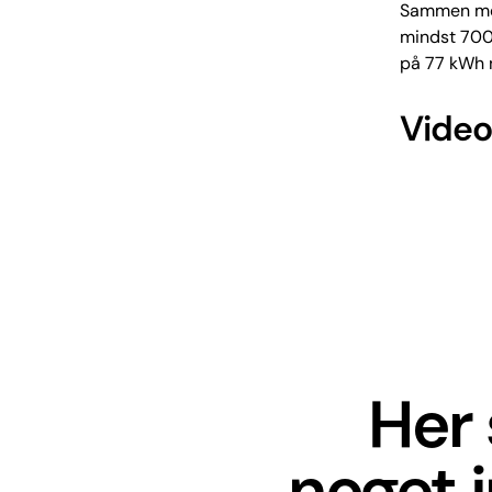
Sammen med
mindst 700 
på 77 kWh n
Video
Her 
noget 