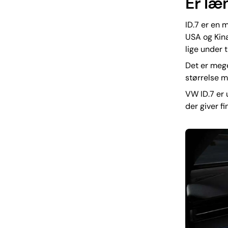
Er læ
ID.7 er en m
USA og Kina
lige under 
Det er mege
størrelse 
VW ID.7 er
der giver f