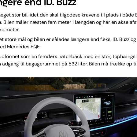
ngere end ID. Buzz
eget stor bil, idet den skal tilgodese kravene til plads i både 
. Bilen måler næsten fem meter i længden og har en akselaf
tre meter.
t store mål og bilen er således længere end f.eks. ID. Buzz og
med Mercedes EQE.
 udformet som en femdørs hatchback med en stor, tophængsl
in adgang til bagagerummet på 532 liter. Bilen må trække op til