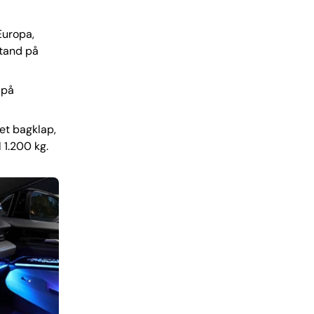
Europa,
stand på
 på
et bagklap,
 1.200 kg.