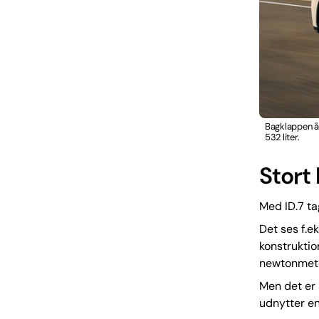
Bagklappen åb
532 liter.
Stort
Med ID.7 ta
Det ses f.e
konstrukti
newtonmete
Men det er 
udnytter en