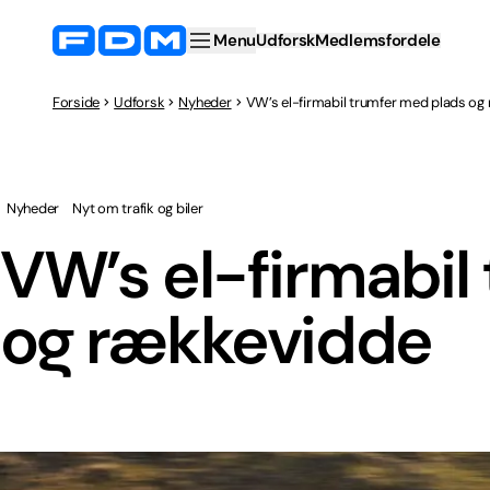
Menu
Udforsk
Medlemsfordele
Forside
Udforsk
Nyheder
VW’s el-firmabil trumfer med plads og
Nyheder
Nyt om trafik og biler
VW’s el-firmabil
og rækkevidde