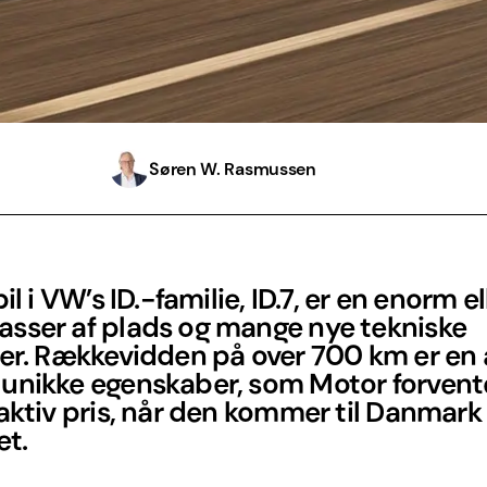
Søren W. Rasmussen
il i VW’s ID.-familie, ID.7, er en enorm el
sser af plads og mange nye tekniske
er. Rækkevidden på over 700 km er en 
unikke egenskaber, som Motor forvente
aktiv pris, når den kommer til Danmark 
et.