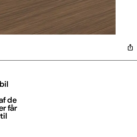
bil
af de
r får
til