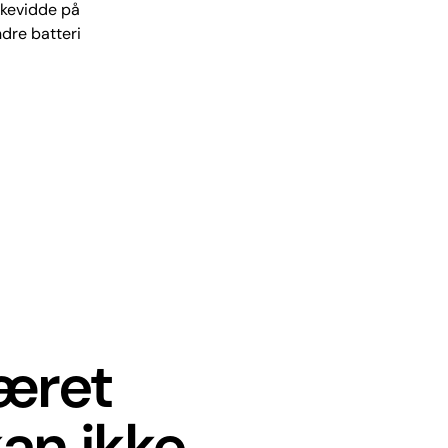
kkevidde på
dre batteri
været
an ikke