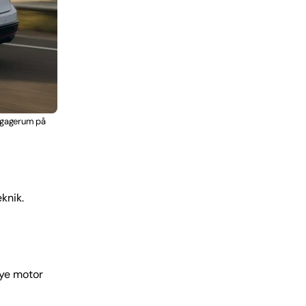
bagagerum på
knik.
nye motor