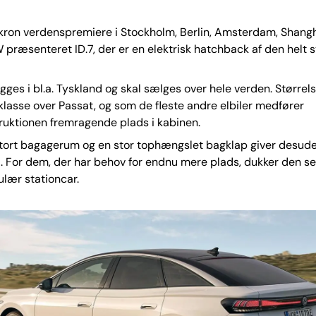
kron verdenspremiere i Stockholm, Berlin, Amsterdam, Shang
 præsenteret ID.7, der er en elektrisk hatchback af den helt s
gges i bl.a. Tyskland og skal sælges over hele verden. Større
 klasse over Passat, og som de fleste andre elbiler medfører
ruktionen fremragende plads i kabinen.
stort bagagerum og en stor tophængslet bagklap giver desud
 For dem, der har behov for endnu mere plads, dukker den s
lær stationcar.