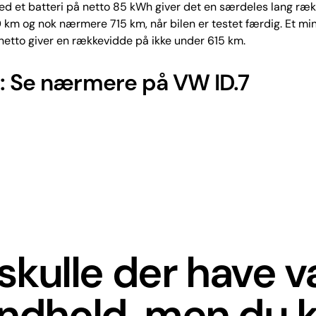
 et batteri på netto 85 kWh giver det en særdeles lang ræ
km og nok nærmere 715 km, når bilen er testet færdig. Et min
etto giver en rækkevidde på ikke under 615 km.
: Se nærmere på VW ID.7
skulle der have 
indhold, men du k