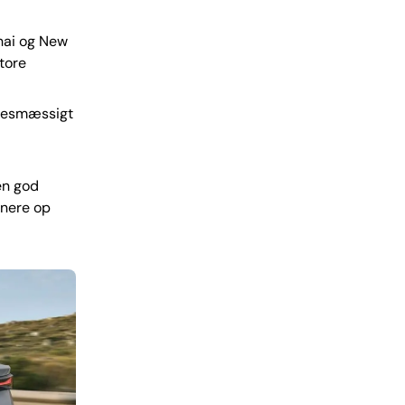
hai og New
tore
lsesmæssigt
en god
enere op