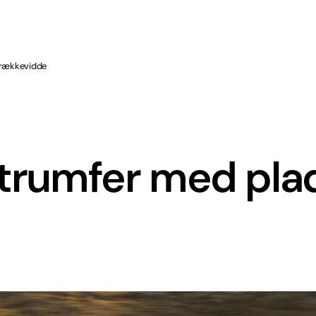
 rækkevidde
 trumfer med pla