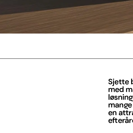
Sjette b
med ma
løsning
mange 
en attr
efterår