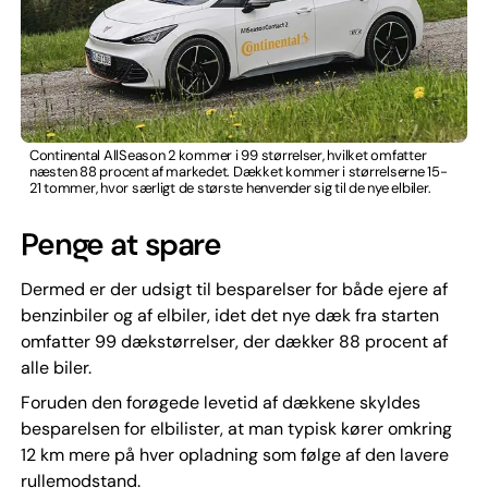
Continental AllSeason 2 kommer i 99 størrelser, hvilket omfatter
næsten 88 procent af markedet. Dækket kommer i størrelserne 15-
21 tommer, hvor særligt de største henvender sig til de nye elbiler.
Penge at spare
Dermed er der udsigt til besparelser for både ejere af
benzinbiler og af elbiler, idet det nye dæk fra starten
omfatter 99 dækstørrelser, der dækker 88 procent af
alle biler.
Foruden den forøgede levetid af dækkene skyldes
besparelsen for elbilister, at man typisk kører omkring
12 km mere på hver opladning som følge af den lavere
rullemodstand.