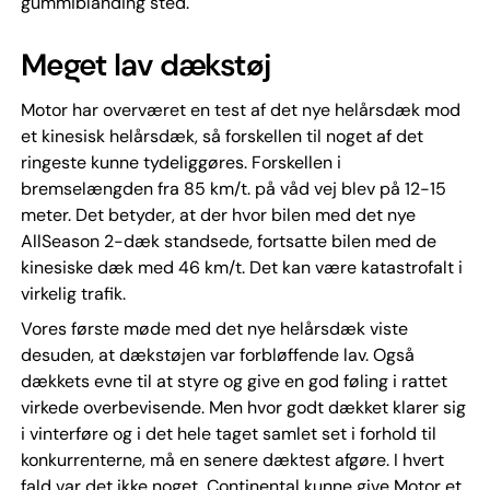
gummiblanding sted.
Meget lav dækstøj
Motor har overværet en test af det nye helårsdæk mod
et kinesisk helårsdæk, så forskellen til noget af det
ringeste kunne tydeliggøres. Forskellen i
bremselængden fra 85 km/t. på våd vej blev på 12-15
meter. Det betyder, at der hvor bilen med det nye
AllSeason 2-dæk standsede, fortsatte bilen med de
kinesiske dæk med 46 km/t. Det kan være katastrofalt i
virkelig trafik.
Vores første møde med det nye helårsdæk viste
desuden, at dækstøjen var forbløffende lav. Også
dækkets evne til at styre og give en god føling i rattet
virkede overbevisende. Men hvor godt dækket klarer sig
i vinterføre og i det hele taget samlet set i forhold til
konkurrenterne, må en senere dæktest afgøre. I hvert
fald var det ikke noget, Continental kunne give Motor et