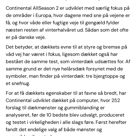
Continental AllSeason 2 er udviklet med særlig fokus på
de områder i Europa, hvor dagene med sne på vejene er
få, og hvor våde eller fugtige veje til gengæld fylder
næsten resten af vinterhalvåret ud. Sådan som det ofte
er på danske veje.
Det betyder, at dækkets evne til at styre og bremse på
våd vej har været i fokus, ligesom dækket også har
bestået de samme test, som vinterdæk udsættes for. Af
samme grund er det nye helårsdæk forsynet med de
symboler, man finder på vinterdæk: tre bjergtoppe og
et snefnug.
For at få dækkets egenskaber til at favne så bredt, har
Continental udviklet dækket på computer, hvor 252
forslag til dækmønster og gummiblanding er
analyseret, før de 10 bedste blev udvalgt, produceret
og testet i virkeligheden i alle slags føre. Først herefter
fandt det endelige valg af både mønster og