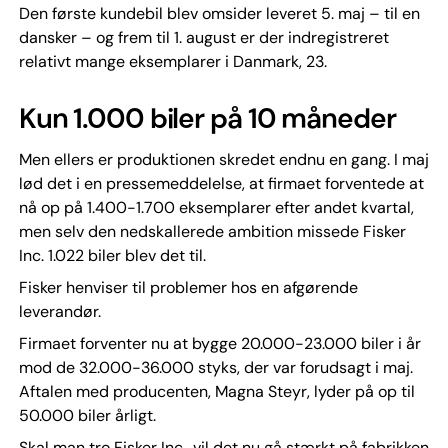
Den første kundebil blev omsider leveret 5. maj – til en
dansker – og frem til 1. august er der indregistreret
relativt mange eksemplarer i Danmark, 23.
Kun 1.000 biler på 10 måneder
Men ellers er produktionen skredet endnu en gang. I maj
lød det i en pressemeddelelse, at firmaet forventede at
nå op på 1.400-1.700 eksemplarer efter andet kvartal,
men selv den nedskallerede ambition missede Fisker
Inc. 1.022 biler blev det til.
Fisker henviser til problemer hos en afgørende
leverandør.
Firmaet forventer nu at bygge 20.000-23.000 biler i år
mod de 32.000-36.000 styks, der var forudsagt i maj.
Aftalen med producenten, Magna Steyr, lyder på op til
50.000 biler årligt.
Skal man tro Fisker Inc., vil det nu gå stærkt på fabrikken