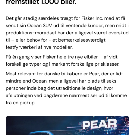
fremstillet 1.000 biler.
Det går stadig særdeles trægt for Fisker Inc. med at få
sendt sin Ocean SUV ud til ventende kunder, men midt i
produktions-moradset har der alligevel været overskud
til – eller behov for - et bemærkelsesværdigt
festfyrværkeri af nye modeller.
På én gang viser Fisker hele tre nye elbiler – af vidt
forskellige typer og i markant forskellige prisklasser.
Mest relevant for danske bilkøbere er Pear, der er lidt
mindre end Ocean, men alligevel har plads til seks
personer inde bag det utraditionelle design, hvor
afslutningen ved bagdørene nærmest ser ud til komme
fra en pickup.