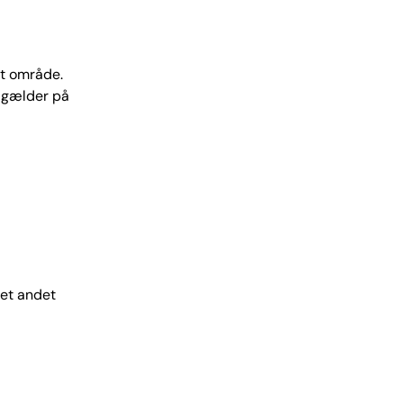
at område.
r gælder på
 et andet