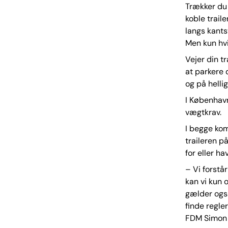
Trækker du
koble trail
langs kants
Men kun hvi
Vejer din t
at parkere
og på helli
I København 
vægtkrav.
I begge kom
traileren p
for eller ha
– Vi forstå
kan vi kun 
gælder ogs
finde regler
FDM Simon 