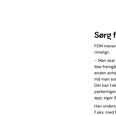
Sørg 
FDM mener, 
rimeligt.
– Man skal 
ikke fremgår
anden anhæn
må man som 
Det kan f.ek
parkeringen
app, siger 
Han underst
F.eks. med 