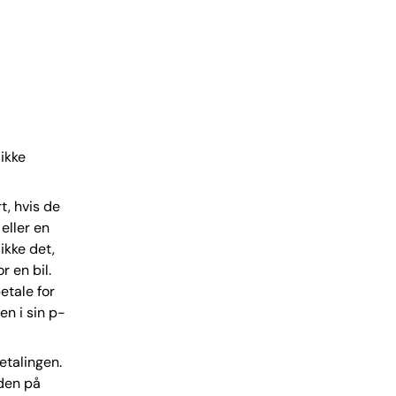
 ikke
t, hvis de
 eller en
ikke det,
r en bil.
etale for
en i sin p-
etalingen.
aden på