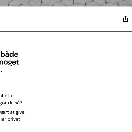
l både
 noget
.
mt otte
 gør du så?
ært at give
ler privat