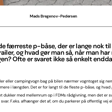
Mads Bregenov-Pedersen
de færreste p-båse, der er lange nok ti
trailer, og hvad gør man så, når man har
en? Ofte er svaret ikke så enkelt endda
ler eller campingvogn bag på bilen nærmer vogntoget sig ne
 mere i længden. Det er for langt til de fleste p-båse, og hvad
t dukker med mellemrum op i FDMs rådgivning, men det er sv
svar. F.eks. afhænger det af, om du parkerer på offentlig vej el