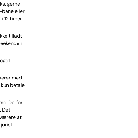
ks. gerne
-bane eller
i 12 timer.
kke tilladt
 weekenden
noget
rkerer med
 kun betale
rne. Derfor
. Det
værere at
urist i