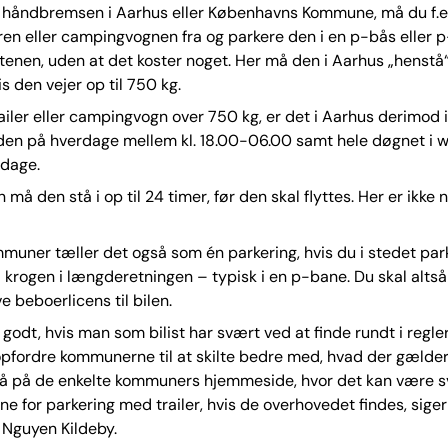
 håndbremsen i Aarhus eller Københavns Kommune, må du f.e
eren eller campingvognen fra og parkere den i en p-bås eller p
tenen, uden at det koster noget. Her må den i Aarhus „henstå“ 
s den vejer op til 750 kg.
railer eller campingvogn over 750 kg, er det i Aarhus derimod i
 den på hverdage mellem kl. 18.00-06.00 samt hele døgnet i
gdage.
må den stå i op til 24 timer, før den skal flyttes. Her er ikke 
muner tæller det også som én parkering, hvis du i stedet pa
å krogen i længderetningen – typisk i en p-bane. Du skal altså
ve beboerlicens til bilen.
r godt, hvis man som bilist har svært ved at finde rundt i regle
opfordre kommunerne til at skilte bedre med, hvad der gælder
å på de enkelte kommuners hjemmeside, hvor det kan være s
ne for parkering med trailer, hvis de overhovedet findes, siger j
Nguyen Kildeby.