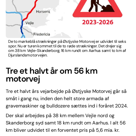
De to mørkeblå strækninger på Østjyske Motorvej er udvidet til seks
spor. Nu er turen kommet til de to røde strækninger. Det drejer sig
om 38 km Vejle-Skanderborg, 16 km rundt om Aarhus samt to km af
Djurslandsmotorvejen.
Tre et halvt år om 56 km
motorvej
Tre et halvt års vejarbejde på Østjyske Motorvej går så
småt i gang nu, inden den helt store armada af
gravemaskiner og bulldozere sættes ind i foråret 2024.
Der skal arbejdes på 38 km mellem Vejle nord og
Skanderborg syd samt 18 km rundt om Aarhus. I alt 56
km bliver udvidet til en forventet pris på 5,6 mia. kr.