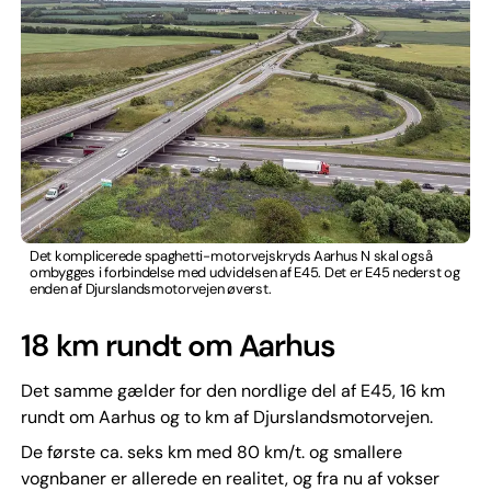
Det komplicerede spaghetti-motorvejskryds Aarhus N skal også
ombygges i forbindelse med udvidelsen af E45. Det er E45 nederst og
enden af Djurslandsmotorvejen øverst.
18 km rundt om Aarhus
Det samme gælder for den nordlige del af E45, 16 km
rundt om Aarhus og to km af Djurslandsmotorvejen.
De første ca. seks km med 80 km/t. og smallere
vognbaner er allerede en realitet, og fra nu af vokser