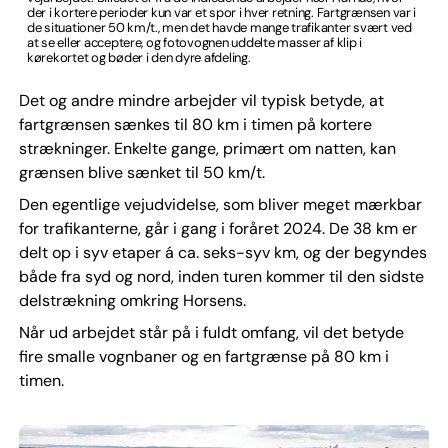
der i kortere perioder kun var et spor i hver retning. Fartgrænsen var i
de situationer 50 km/t., men det havde mange trafikanter svært ved
at se eller acceptere, og fotovognen uddelte masser af klip i
kørekortet og bøder i den dyre afdeling.
Det og andre mindre arbejder vil typisk betyde, at
fartgrænsen sænkes til 80 km i timen på kortere
strækninger. Enkelte gange, primært om natten, kan
grænsen blive sænket til 50 km/t.
Den egentlige vejudvidelse, som bliver meget mærkbar
for trafikanterne, går i gang i foråret 2024. De 38 km er
delt op i syv etaper á ca. seks-syv km, og der begyndes
både fra syd og nord, inden turen kommer til den sidste
delstrækning omkring Horsens.
Når ud arbejdet står på i fuldt omfang, vil det betyde
fire smalle vognbaner og en fartgrænse på 80 km i
timen.