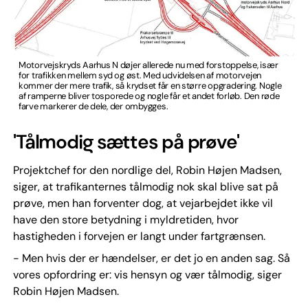
Motorvejskryds Aarhus N døjer allerede nu med forstoppelse, især
for trafikken mellem syd og øst. Med udvidelsen af motorvejen
kommer der mere trafik, så krydset får en større opgradering. Nogle
af ramperne bliver tosporede og nogle får et andet forløb. Den røde
farve markerer de dele, der ombygges.
'Tålmodig sættes på prøve'
Projektchef for den nordlige del, Robin Højen Madsen,
siger, at trafikanternes tålmodig nok skal blive sat på
prøve, men han forventer dog, at vejarbejdet ikke vil
have den store betydning i myldretiden, hvor
hastigheden i forvejen er langt under fartgrænsen.
- Men hvis der er hændelser, er det jo en anden sag. Så
vores opfordring er: vis hensyn og vær tålmodig, siger
Robin Højen Madsen.