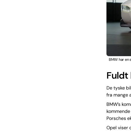
BMW har en st
Fuldt
De tyske b
fra mange a
BMW’s komme
kommende e
Porsches e
Opel viser 