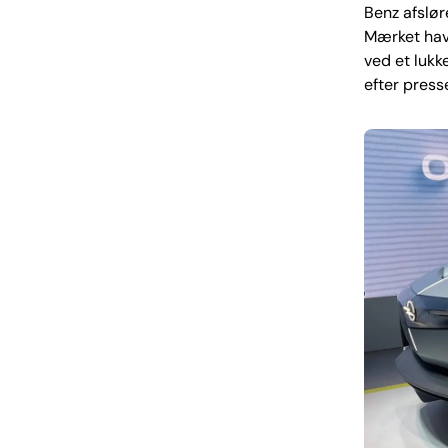
Benz afslør
Mærket havd
ved et lukk
efter pres