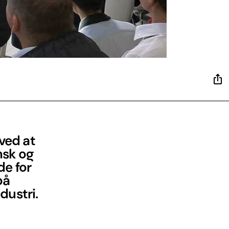
 ved at
nsk og
de for
på
dustri.