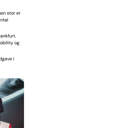
men stor er
antal
ankfurt.
obility og
dgave i