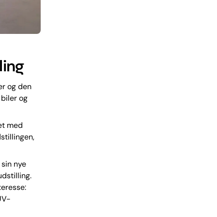
ling
er og den
biler og
tet med
stillingen,
 sin nye
dstilling.
teresse:
UV-