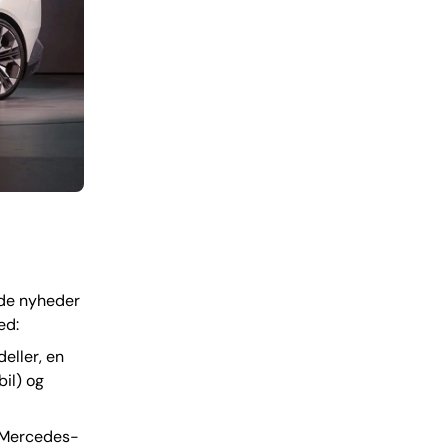
nde nyheder
ed:
eller, en
il) og
g Mercedes-