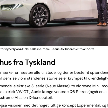
or nyhed på IAA: Neue Klasse. men 3-serie-forløberen er to år borte.
 hus fra Tyskland
ilmærker er næsten alle til stede, og der er bestemt spænde
f dem, selv om standenes størrelse er krympet til ukendeligh
nde, elektriske 3-serie (Neue Klasse), to eldrevne Mini-mod
lektrisk VW GTI, Audis længe ventede Q6 E-tron (også en elb
kstreme Mission X-konceptbil.
også visioner med det noget luftige koncept Experimental, o