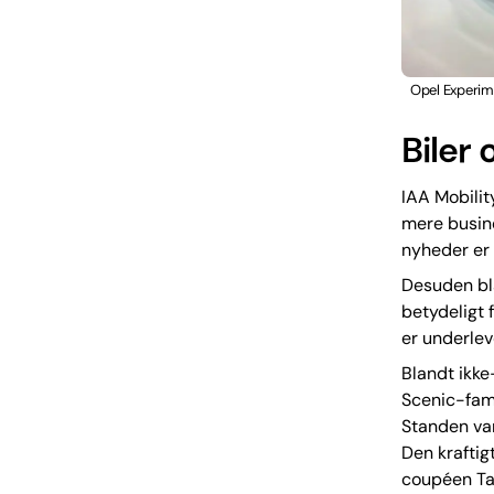
Opel Experime
Biler
IAA Mobilit
mere busine
nyheder er 
Desuden bla
betydeligt 
er underlev
Blandt ikk
Scenic-fami
Standen var
Den kraftig
coupéen Ta