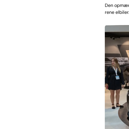
Den opmærk
rene elbile