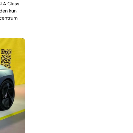
CLA Class.
 den kun
 centrum