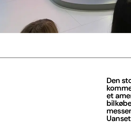
Den sto
komme 
et amer
bilkøb
messen 
Uanset 