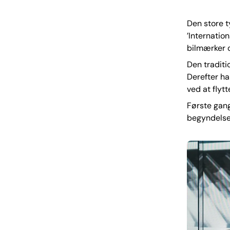
Den store ty
’Internatio
bilmærker o
Den traditio
Derefter ha
ved at flytt
Første gang
begyndelse