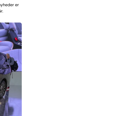
nyheder er
r.