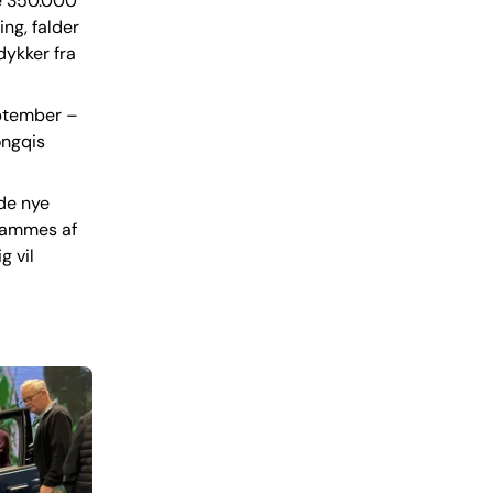
le 350.000
ing, falder
dykker fra
eptember –
ongqis
 de nye
 rammes af
g vil