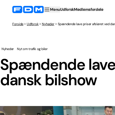
Menu
Udforsk
Medlemsfordele
Forside
Udforsk
Nyheder
Spændende lave priser afsløret ved da
Nyheder
Nyt om trafik og biler
Spændende lave p
dansk bilshow