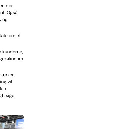
er, der
ant. Også
k og
tale om et
m kunderne,
rugerøkonom
lmærker,
ng vil
den
t, siger