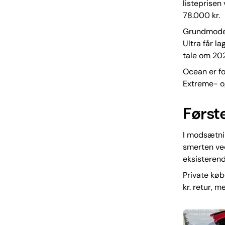
listeprisen
78.000 kr.
Grundmodel
Ultra får la
tale om 202
Ocean er f
Extreme- o
Først
I modsætnin
smerten ved
eksisterend
Private køb
kr. retur, 