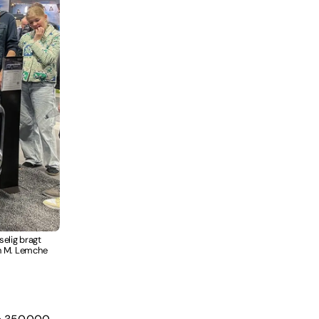
selig bragt
en M. Lemche