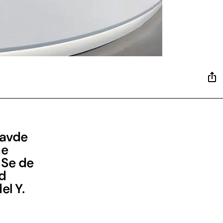
havde
ne
. Se de
rd
el Y.