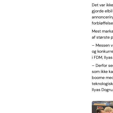
Det var ikk
gjorde elbi
annoncering
forbløffelse
Mest markan
af største 
– Messen vi
og konkurr
i FDM, Ilyas
– Derfor se
som ikke ka
boome med e
teknologiske
Ilyas Dogru