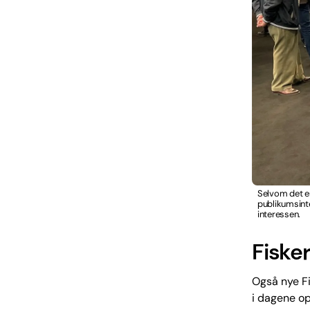
Selvom det er
publikumsinte
interessen.
Fisker
Også nye Fi
i dagene op