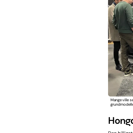
Mange ville s
grundmodelle
Hongq