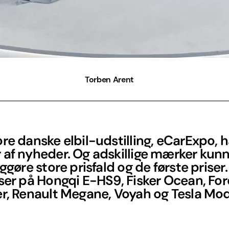
Torben Arent
re danske elbil-udstilling, eCarExpo, 
 af nyheder. Og adskillige mærker kun
iggøre store prisfald og de første priser
ser på Hongqi E-HS9, Fisker Ocean, Fo
r, Renault Megane, Voyah og Tesla Mod