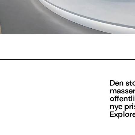
Den sto
masser
offentl
nye pri
Explore