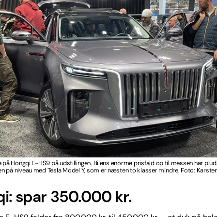
e på Hongqi E-HS9 på udstillingen. Bilens enorme prisfald op til messen har plud
n på niveau med Tesla Model Y, som er næsten to klasser mindre. Foto: Karst
i: spar 350.000 kr.