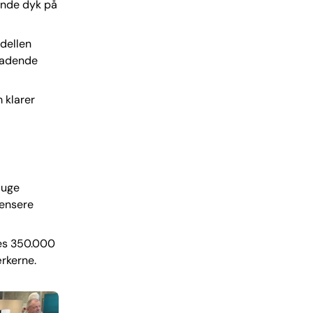
dende dyk på
dellen
eladende
 klarer
luge
pensere
des 350.000
ærkerne.