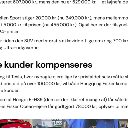
 været 607.000 kr., mens den nu er 529.000 kr. – et iøjnefal
len Sport stiger 20.000 kr. (nu 349.000 kr.), mens mellemmo
gt 5.000 kr. til prisen (nu 455.000 kr.). Også her er der tilsyn
4-priser.
or tiden den SUV med størst rækkevidde. Lige omkring 700 km
g Ultra-udgaverne.
e kunder kompenseres
g til Tesla, hvor nybagte ejere lige før prisfaldet selv måtte s
 prisfald på over 100.000 kr., vil både Hongqi og Fisker kom
e kunder.
ere af Hongqi E-HS9 (dem er der ikke ret mange af) får såle
mens Fisker Ocean-ejere får godtgjort 78.000 kr., oplyser bilm