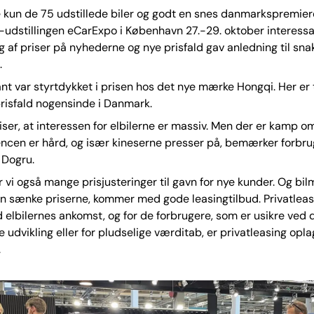
e kun de 75 udstillede biler og godt en snes danmarkspremier
l-udstillingen eCarExpo i København 27.-29. oktober interess
 af priser på nyhederne og nye prisfald gav anledning til sna
.
t var styrtdykket i prisen hos det nye mærke Hongqi. Her er 
prisfald nogensinde i Danmark.
ser, at interessen for elbilerne er massiv. Men der er kamp o
encen er hård, og især kineserne presser på, bemærker forb
 Dogru.
r vi også mange prisjusteringer til gavn for nye kunder. Og bi
n sænke priserne, kommer med gode leasingtilbud. Privatleasi
lbilernes ankomst, og for de forbrugere, som er usikre ved 
 udvikling eller for pludselige værditab, er privatleasing oplag
.