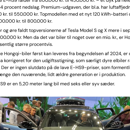
te E-HS9 falder fra 800.000 kr. til 450.000 kr. – et dyk på he
t 44 procent nedslag. Premium-udgaven, der bl.a. har luftaffjedr
 kr. til 550.000 kr. Topmodellen med et nyt 120 kWh-batteri 
00.000 kr. til 800.000 kr.
er og øre faldt topversionerne af Tesla Model S og X mere i s
0.000 kr. Men da det var biler til noget over en mio. kr., er H
sentlig større procentvis.
 Hongqi-biler først kan leveres fra begyndelsen af 2024, er
a korrigeret for den udgiftsstigning, som særligt dyre elbiler
ar. Der er ingen slutdato på de lave E-HS9-priser, som formentli
ænge den nuværende, lidt ældre generation er i produktion.
9 er en 5,20 meter lang bil med seks eller syv sæder.