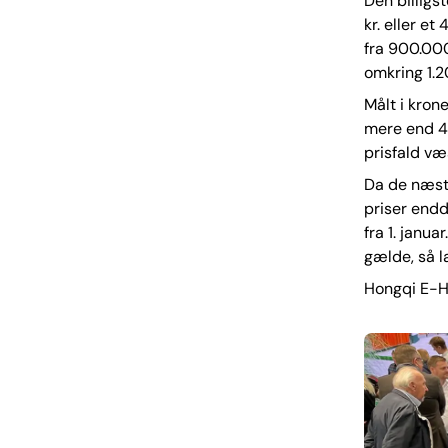
Den billigs
kr. eller e
fra 900.000
omkring 1.2
Målt i kron
mere end 40
prisfald væ
Da de næste
priser endd
fra 1. janu
gælde, så l
Hongqi E-HS