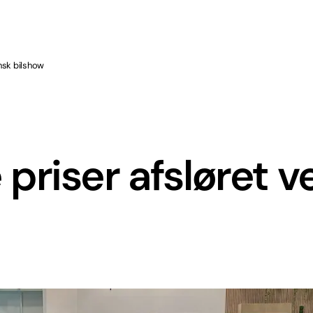
nsk bilshow
riser afsløret v